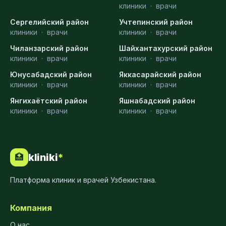
клиники
·
врачи
Сергелийский район
Учтепинский район
клиники
·
врачи
клиники
·
врачи
Чиланзарский район
Шайхантахурский район
клиники
·
врачи
клиники
·
врачи
Юнусабадский район
Яккасарайский район
клиники
·
врачи
клиники
·
врачи
Янгихаётский район
Яшнабадский район
клиники
·
врачи
клиники
·
врачи
kliniki
*
🏥
Платформа клиник и врачей Узбекистана.
Компания
О нас