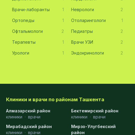
Врачи-лаборанты
1
Неврологи
2
Ортопеды
1
Отоларингологи
1
Офтальмологи
2
Педиатры
2
Терапевты
1
Врачи УЗИ
2
Урологи
1
Эндокринологи
2
Клиники и врачи по районам Ташкента
Алмазарский район
Бектемирский район
клиники
·
врачи
клиники
·
врачи
Мирабадский район
Мирзо-Улугбекский
клиники
·
врачи
район