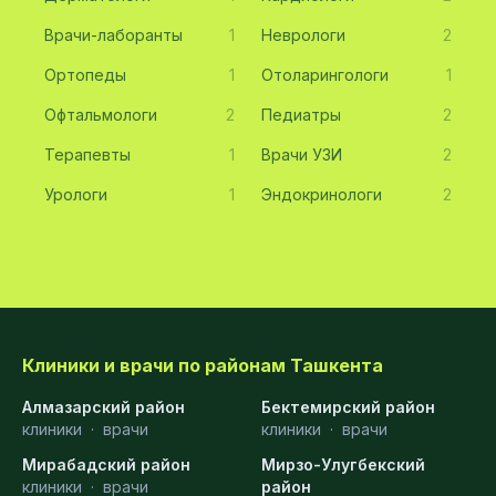
Врачи-лаборанты
1
Неврологи
2
Ортопеды
1
Отоларингологи
1
Офтальмологи
2
Педиатры
2
Терапевты
1
Врачи УЗИ
2
Урологи
1
Эндокринологи
2
Клиники и врачи по районам Ташкента
Алмазарский район
Бектемирский район
клиники
·
врачи
клиники
·
врачи
Мирабадский район
Мирзо-Улугбекский
клиники
·
врачи
район