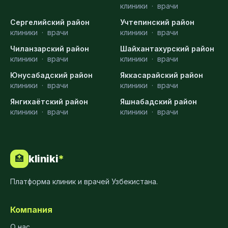
клиники
·
врачи
Сергелийский район
Учтепинский район
клиники
·
врачи
клиники
·
врачи
Чиланзарский район
Шайхантахурский район
клиники
·
врачи
клиники
·
врачи
Юнусабадский район
Яккасарайский район
клиники
·
врачи
клиники
·
врачи
Янгихаётский район
Яшнабадский район
клиники
·
врачи
клиники
·
врачи
kliniki
*
🏥
Платформа клиник и врачей Узбекистана.
Компания
О нас