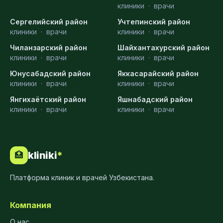
клиники
·
врачи
Сергелийский район
Учтепинский район
клиники
·
врачи
клиники
·
врачи
Чиланзарский район
Шайхантахурский район
клиники
·
врачи
клиники
·
врачи
Юнусабадский район
Яккасарайский район
клиники
·
врачи
клиники
·
врачи
Янгихаётский район
Яшнабадский район
клиники
·
врачи
клиники
·
врачи
kliniki
*
🏥
Платформа клиник и врачей Узбекистана.
Компания
О нас