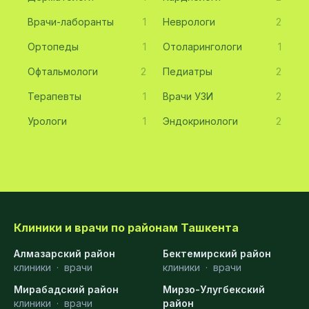
Врачи-лаборанты
1
Неврологи
2
Ортопеды
1
Отоларингологи
1
Офтальмологи
2
Педиатры
2
Терапевты
1
Врачи УЗИ
2
Урологи
1
Эндокринологи
2
Клиники и врачи по районам Ташкента
Алмазарский район
Бектемирский район
клиники
·
врачи
клиники
·
врачи
Мирабадский район
Мирзо-Улугбекский
клиники
·
врачи
район