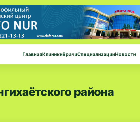
Главная
Клиники
Врачи
Специализации
Новости
нгихаётского района