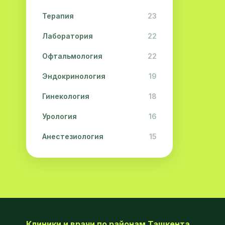
Терапия
23
Лаборатория
22
Офтальмология
22
Эндокринология
19
Гинекология
18
Урология
16
Анестезиология
15
Дерматология
15
Педиатрия
15
Акушерство
13
Гастроэнтерология
13
Клиники и врачи по районам Ташкента