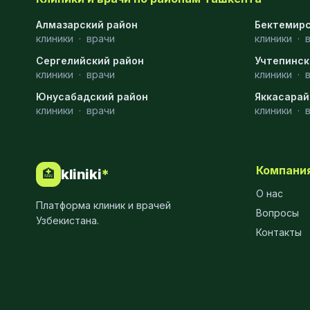
Хирургия
11
Алмазарский район
Бектемирс
клиники
·
врачи
клиники
·
Диагностика
10
Сергелийский район
Учтепинск
Андрология
9
клиники
·
врачи
клиники
·
Юнусабадский район
Яккасарай
Стоматология
9
клиники
·
врачи
клиники
·
Рентгенология
9
Физиотерапия
8
Компани
kliniki
*
🏥
МРТ
6
О нас
Платформа клиник и врачей
Ортопедия
5
Вопросы
Узбекистана.
Контакты
Пластическая хирургия
5
Эндоскопия
5
Косметология
4