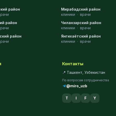
кий район
Мирабадский район
врачи
клиники
·
врачи
ий район
Чиланзарский район
врачи
клиники
·
врачи
ский район
Янгихаётский район
врачи
клиники
·
врачи
я
Контакты
📍 Ташкент, Узбекистан
По вопросам сотрудничества
@miro_uzb
T
I
F
Y