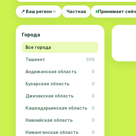
📍 Ваш регион
Частная
Принимает сей
Города
Все города
Ташкент
309
Андижанская область
0
Бухарская область
0
Джизакская область
0
Кашкадарьинская область
0
Навоийская область
0
Наманганская область
0