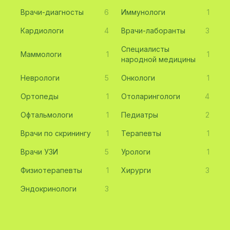
Врачи-диагносты
6
Иммунологи
1
Кардиологи
4
Врачи-лаборанты
3
Специалисты
Маммологи
1
1
народной медицины
Неврологи
5
Онкологи
1
Ортопеды
1
Отоларингологи
4
Офтальмологи
1
Педиатры
2
Врачи по скринингу
1
Терапевты
1
Врачи УЗИ
5
Урологи
1
Физиотерапевты
1
Хирурги
3
Эндокринологи
3