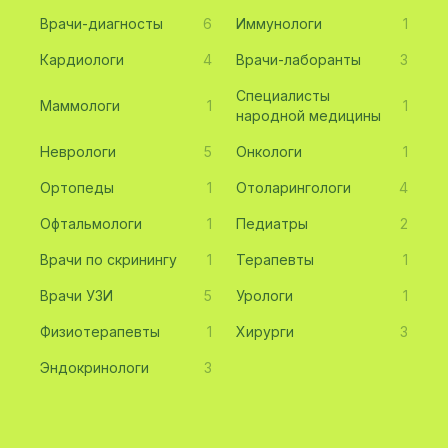
Врачи-диагносты
6
Иммунологи
1
Кардиологи
4
Врачи-лаборанты
3
Специалисты
Маммологи
1
1
народной медицины
Неврологи
5
Онкологи
1
Ортопеды
1
Отоларингологи
4
Офтальмологи
1
Педиатры
2
Врачи по скринингу
1
Терапевты
1
Врачи УЗИ
5
Урологи
1
Физиотерапевты
1
Хирурги
3
Эндокринологи
3