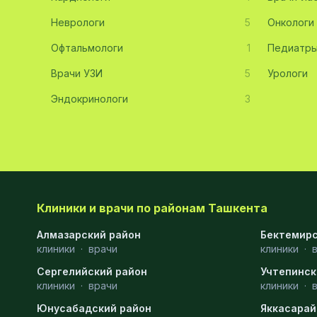
Диагностика
10
Неврологи
5
Онкологи
Андрология
9
Офтальмологи
1
Педиатр
Стоматология
9
Врачи УЗИ
5
Урологи
Эндокринологи
Рентгенология
9
3
Физиотерапия
8
МРТ
6
Ортопедия
5
Клиники и врачи по районам Ташкента
Пластическая хирургия
5
Алмазарский район
Бектемирс
Эндоскопия
5
клиники
·
врачи
клиники
·
Косметология
4
Сергелийский район
Учтепинск
клиники
·
врачи
клиники
·
Маммология
4
Юнусабадский район
Яккасарай