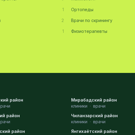
1
Ортопеды
ы
2
Врачи по скринингу
1
Физиотерапевты
кий район
Мирабадский район
врачи
клиники
·
врачи
ий район
Чиланзарский район
врачи
клиники
·
врачи
ский район
Янгихаётский район