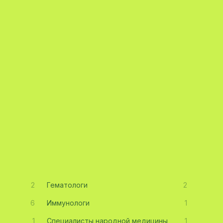
2
Гематологи
2
6
Иммунологи
1
1
Специалисты народной медицины
1