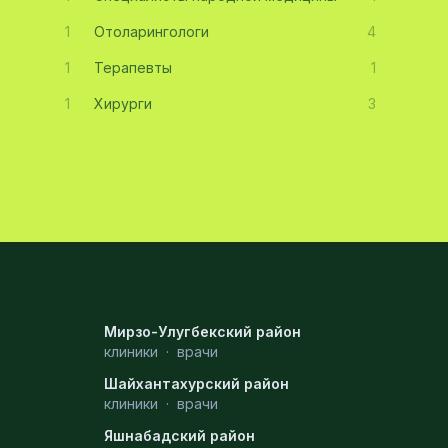
1
Отоларингологи
4
1
Терапевты
1
1
Хирурги
3
Мирзо-Улугбекский район
клиники
·
врачи
Шайхантахурский район
клиники
·
врачи
Яшнабадский район