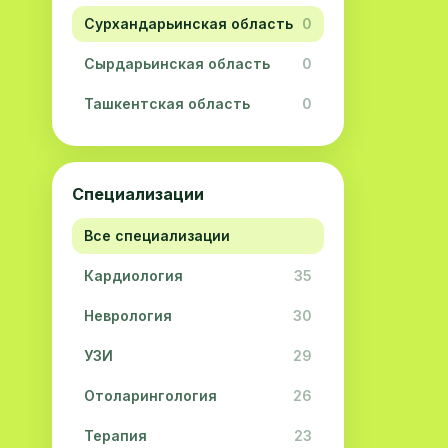
Сурхандарьинская область
0
Сырдарьинская область
0
Ташкентская область
0
Ферганская область
0
Хорезмская область
0
Специализации
Республика Каракалпакстан
0
Все специализации
Кардиология
35
Неврология
30
УЗИ
29
Отоларингология
26
Терапия
23