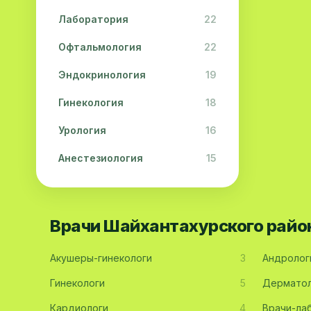
Лаборатория
22
Офтальмология
22
Эндокринология
19
Гинекология
18
Урология
16
Анестезиология
15
Дерматология
15
Педиатрия
15
Врачи Шайхантахурского райо
Акушерство
13
Акушеры-гинекологи
3
Андролог
Гастроэнтерология
13
Гинекологи
5
Дерматол
Хирургия
11
Кардиологи
4
Врачи-ла