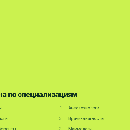
на по специализациям
и
1
Анестезиологи
оги
3
Врачи-диагносты
боранты
3
Маммологи