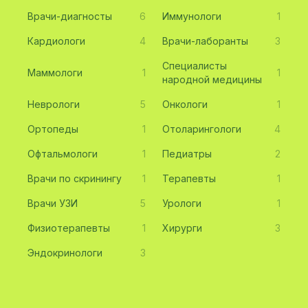
Врачи-диагносты
6
Иммунологи
1
Кардиологи
4
Врачи-лаборанты
3
Специалисты
Маммологи
1
1
народной медицины
Неврологи
5
Онкологи
1
Ортопеды
1
Отоларингологи
4
Офтальмологи
1
Педиатры
2
Врачи по скринингу
1
Терапевты
1
Врачи УЗИ
5
Урологи
1
Физиотерапевты
1
Хирурги
3
Эндокринологи
3