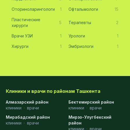
Оториноларингологи
1
Офтальмологи
15
Пластические
5
Терапевты
2
хирурги
Врачи УЗИ
1
Урологи
1
Хирурги
1
Эмбриологи
1
Клиники и врачи по районам Ташкента
Алмазарский район
Бектемирский район
клиники
·
врачи
клиники
·
врачи
Мирабадский район
Мирзо-Улугбекский
клиники
·
врачи
район
клиники
·
врачи