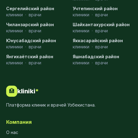
Сергелийский район
Учтепинский район
клиники
·
врачи
клиники
·
врачи
Чиланзарский район
Шайхантахурский район
клиники
·
врачи
клиники
·
врачи
Юнусабадский район
Яккасарайский район
клиники
·
врачи
клиники
·
врачи
Янгихаётский район
Яшнабадский район
клиники
·
врачи
клиники
·
врачи
kliniki
*
🏥
Платформа клиник и врачей Узбекистана.
Компания
О нас