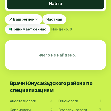
Найти
📍 Ваш регион
Частная
Принимает сейчас
Найдено: 0
Ничего не найдено.
Врачи Юнусабадского района по
специализациям
Анестезиологи
4
Гинекологи
1
Кардиологи
2
Отоларингологи
7