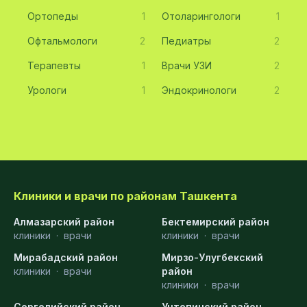
Ортопеды
1
Отоларингологи
1
Офтальмологи
2
Педиатры
2
Терапевты
1
Врачи УЗИ
2
Урологи
1
Эндокринологи
2
Клиники и врачи по районам Ташкента
Алмазарский район
Бектемирский район
клиники
·
врачи
клиники
·
врачи
Мирабадский район
Мирзо-Улугбекский
клиники
·
врачи
район
клиники
·
врачи
Сергелийский район
Учтепинский район