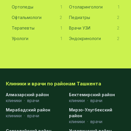
Ортопеды
1
Отоларингологи
1
Офтальмологи
2
Педиатры
2
Терапевты
1
Врачи УЗИ
2
Урологи
1
Эндокринологи
2
Клиники и врачи по районам Ташкента
Алмазарский район
Бектемирский район
клиники
·
врачи
клиники
·
врачи
Мирабадский район
Мирзо-Улугбекский
клиники
·
врачи
район
клиники
·
врачи
Сергелийский район
Учтепинский район