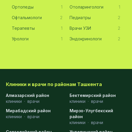
Ортопеды
1
Отоларингологи
1
Офтальмологи
2
Педиатры
2
Терапевты
1
Врачи УЗИ
2
Урологи
1
Эндокринологи
2
Клиники и врачи по районам Ташкента
Алмазарский район
Бектемирский район
клиники
·
врачи
клиники
·
врачи
Мирабадский район
Мирзо-Улугбекский
клиники
·
врачи
район
клиники
·
врачи
Сергелийский район
Учтепинский район