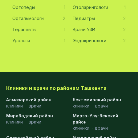
Ортопеды
1
Отоларингологи
1
Офтальмологи
2
Педиатры
2
Терапевты
1
Врачи УЗИ
2
Урологи
1
Эндокринологи
2
Клиники и врачи по районам Ташкента
Алмазарский район
Бектемирский район
клиники
·
врачи
клиники
·
врачи
Мирабадский район
Мирзо-Улугбекский
клиники
·
врачи
район
клиники
·
врачи
Сергелийский район
Учтепинский район