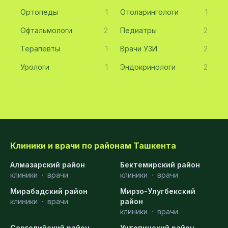
Ортопеды
1
Отоларингологи
1
Офтальмологи
2
Педиатры
2
Терапевты
1
Врачи УЗИ
2
Урологи
1
Эндокринологи
2
Клиники и врачи по районам Ташкента
Алмазарский район
Бектемирский район
клиники
·
врачи
клиники
·
врачи
Мирабадский район
Мирзо-Улугбекский
клиники
·
врачи
район
клиники
·
врачи
Сергелийский район
Учтепинский район