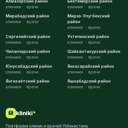
Алмазарский район
Бектемирский район
клиники
·
врачи
клиники
·
врачи
Мирабадский район
Мирзо-Улугбекский
клиники
·
врачи
район
клиники
·
врачи
Сергелийский район
Учтепинский район
клиники
·
врачи
клиники
·
врачи
Чиланзарский район
Шайхантахурский район
клиники
·
врачи
клиники
·
врачи
Юнусабадский район
Яккасарайский район
клиники
·
врачи
клиники
·
врачи
Янгихаётский район
Яшнабадский район
клиники
·
врачи
клиники
·
врачи
kliniki
*
🏥
Платформа клиник и врачей Узбекистана.