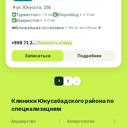
ул. Юнусота, 25Б
Туркистон
Юнусобод
🚶 1.9 км
🚶 2.3 км
M
M
Шахристон
🚶 3.0 км
M
🚌
Ближайшая остановка
🚶 160 м
· автобусы:
6
+998 71 2…
Показать номер
Записаться
Подробнее
←
1
2
→
Клиники Юнусабадского района по
специализациям
Акушерство
1
Аллергология
2