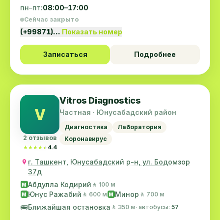
пн–пт:
08:00–17:00
Сейчас закрыто
(+99871)…
Показать номер
Записаться
Подробнее
Vitros Diagnostics
V
Частная · Юнусабадский район
Диагностика
Лаборатория
2 отзывов
Коронавирус
★★★★★
★★★★★
4.4
г. Ташкент, Юнусабадский р-н, ул. Бодомзор
37д
Абдулла Кодирий
🚶 100 м
M
Юнус Ражабий
Минор
🚶 600 м
🚶 700 м
M
M
🚌
Ближайшая остановка
🚶 350 м
· автобусы:
57