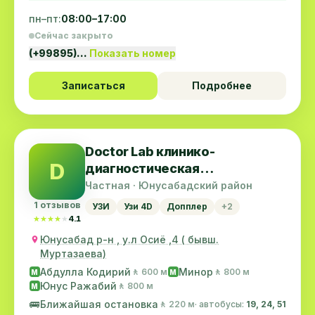
пн–пт:
08:00–17:00
Сейчас закрыто
(+99895)…
Показать номер
Записаться
Подробнее
Doctor Lab клинико-
D
диагностическая
лаборатория
Частная · Юнусабадский район
1 отзывов
УЗИ
Узи 4D
Допплер
+2
★★★★★
★★★★★
4.1
Юнусабад р-н , у.л Осиё ,4 ( бывш.
Муртазаева)
Абдулла Кодирий
Минор
🚶 600 м
🚶 800 м
M
M
Юнус Ражабий
🚶 800 м
M
🚌
Ближайшая остановка
🚶 220 м
· автобусы:
19, 24, 51