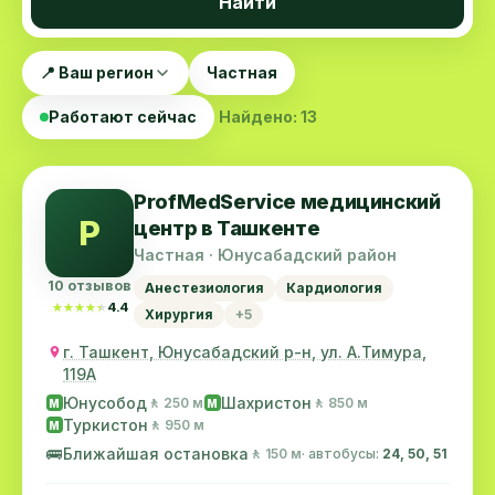
Найти
📍 Ваш регион
Частная
Работают сейчас
Найдено: 13
ProfMedService медицинский
P
центр в Ташкенте
Частная · Юнусабадский район
10 отзывов
Анестезиология
Кардиология
★★★★★
★★★★★
4.4
Хирургия
+5
г. Ташкент, Юнусабадский р-н, ул. А.Тимура,
119A
Юнусобод
Шахристон
🚶 250 м
🚶 850 м
M
M
Туркистон
🚶 950 м
M
🚌
Ближайшая остановка
🚶 150 м
· автобусы:
24, 50, 51