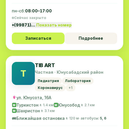
пн–сб:
08:00–17:00
Сейчас закрыто
+(99871)…
Показать номер
Записаться
Подробнее
TIB ART
T
Частная · Юнусабадский район
Педиатрия
Лаборатория
Коронавирус
+1
ул. Юнусота, 16А
Туркистон
Юнусобод
🚶 1.4 км
🚶 2.1 км
M
M
Шахристон
🚶 3.1 км
M
🚌
Ближайшая остановка
🚶 120 м
· автобусы:
5, 6