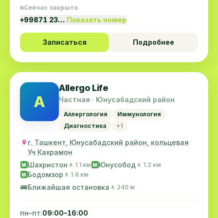
Сейчас закрыто
+99871 23…
Показать номер
Записаться
Подробнее
Allergo Life
A
Частная · Юнусабадский район
Аллергология
Иммунология
Диагностика
+1
г. Ташкент, Юнусабадский район, кольцевая
Уч Кахрамон
Шахристон
Юнусобод
🚶 1.1 км
🚶 1.2 км
M
M
Бодомзор
🚶 1.6 км
M
🚌
Ближайшая остановка
🚶 240 м
пн–пт:
09:00–16:00