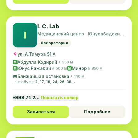
I. C. Lab
I
Медицинский центр · Юнусабадский
район
Лаборатория
ул. А.Тимура 51 А
Абдулла Кодирий
🚶 350 м
M
Юнус Ражабий
Минор
🚶 500 м
🚶 850 м
M
M
🚌
Ближайшая остановка
🚶 140 м
· автобусы:
2, 17, 19, 24, 26, 38…
+998 71 2…
Показать номер
Записаться
Подробнее