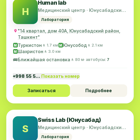
Human lab
H
Медицинский центр · Юнусабадский
район
Лаборатория
"14 квартал, дом 40А, Юнусабадский район,
Ташкент"
Туркистон
Юнусобод
🚶 1.7 км
🚶 2.1 км
M
M
Шахристон
🚶 3.0 км
M
🚌
Ближайшая остановка
🚶 80 м
· автобусы:
7
+998 55 5…
Показать номер
Записаться
Подробнее
Swiss Lab (Юнусабад)
S
Медицинский центр · Юнусабадский
район
Лаборатория