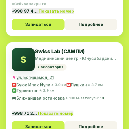
Сейчас закрыто
+998 97 4…
Показать номер
Записаться
Подробнее
Swiss Lab (САМПИ)
S
Медицинский центр · Юнусабадский
район
Лаборатория
ул. Богишамол, 21
Буюк Ипак Йули
Пушкин
🚶 3.0 км
🚶 3.7 км
M
M
Туркистон
🚶 3.9 км
M
🚌
Ближайшая остановка
🚶 100 м
· автобусы:
19
+998 71 2…
Показать номер
Записаться
Подробнее