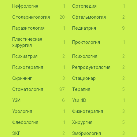
Нефрология
1
Ортопедия
1
Отоларингология
20
Офтальмология
2
Паразитология
1
Педиатрия
9
Пластическая
1
Проктология
1
хирургия
Психиатрия
2
Психология
2
Психотерапия
1
Репродуктология
2
Скрининг
3
Стационар
2
Стоматология
87
Терапия
5
УЗИ
6
Узи 4D
1
Урология
1
Физиотерапия
3
Флебология
1
Хирургия
5
ЭКГ
2
Эмбриология
3