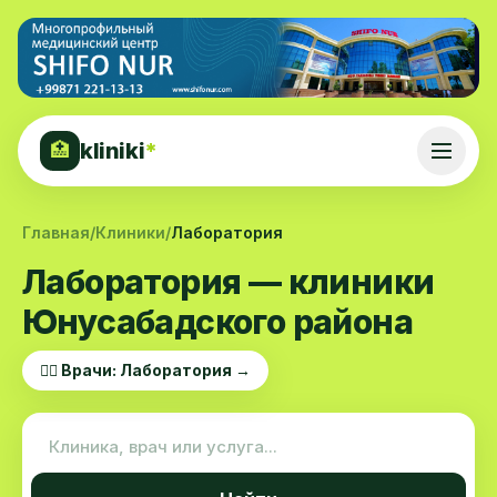
kliniki
*
🏥
Главная
/
Клиники
/
Лаборатория
Лаборатория — клиники
Юнусабадского района
👨‍⚕️ Врачи: Лаборатория →