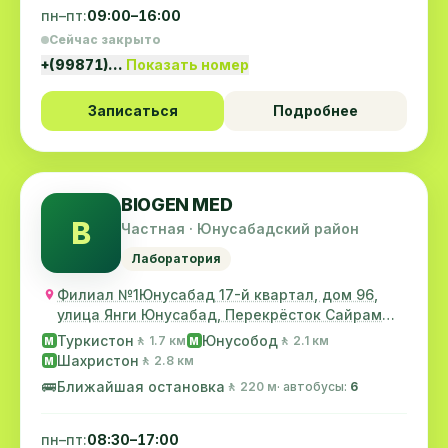
пн–пт:
09:00–16:00
Сейчас закрыто
+(99871)…
Показать номер
Записаться
Подробнее
BIOGEN MED
B
Частная · Юнусабадский район
Лаборатория
Филиал №1Юнусабад 17-й квартал, дом 96,
улица Янги Юнусабад, Перекрёсток Сайрам
Филиал №2м...
Туркистон
Юнусобод
🚶 1.7 км
🚶 2.1 км
M
M
Шахристон
🚶 2.8 км
M
🚌
Ближайшая остановка
🚶 220 м
· автобусы:
6
пн–пт:
08:30–17:00