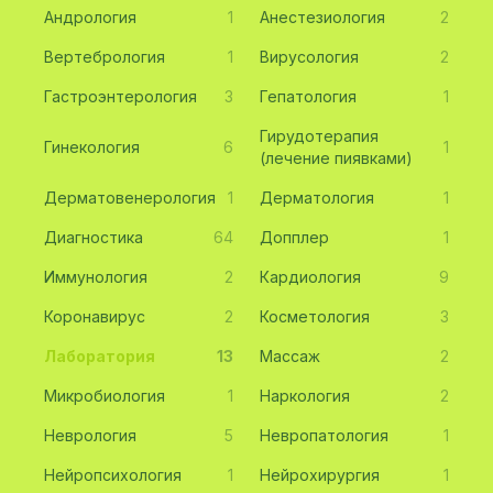
Андрология
1
Анестезиология
2
Вертебрология
1
Вирусология
2
Гастроэнтерология
3
Гепатология
1
Гирудотерапия
Гинекология
6
1
(лечение пиявками)
Дерматовенерология
1
Дерматология
1
Диагностика
64
Допплер
1
Иммунология
2
Кардиология
9
Коронавирус
2
Косметология
3
Лаборатория
13
Массаж
2
Микробиология
1
Наркология
2
Неврология
5
Невропатология
1
Нейропсихология
1
Нейрохирургия
1