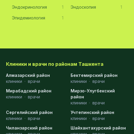
Эндокринология
1
Эндоскопия
1
Эпидемиология
1
Клиники и врачи по районам Ташкента
Алмазарский район
Бектемирский район
клиники
·
врачи
клиники
·
врачи
Мирабадский район
Мирзо-Улугбекский
клиники
·
врачи
район
клиники
·
врачи
Сергелийский район
Учтепинский район
клиники
·
врачи
клиники
·
врачи
Чиланзарский район
Шайхантахурский район
клиники
·
врачи
клиники
·
врачи