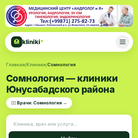
kliniki
*
🏥
Главная
/
Клиники
/
Сомнология
Сомнология — клиники
Юнусабадского района
👨‍⚕️ Врачи: Сомнология →