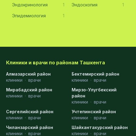
Эндокринология
1
Эндоскопия
1
Эпидемиология
1
Клиники и врачи по районам Ташкента
Алмазарский район
Бектемирский район
клиники
·
врачи
клиники
·
врачи
Мирабадский район
Мирзо-Улугбекский
клиники
·
врачи
район
клиники
·
врачи
Сергелийский район
Учтепинский район
клиники
·
врачи
клиники
·
врачи
Чиланзарский район
Шайхантахурский район
клиники
·
врачи
клиники
·
врачи