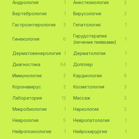
Андрология
1
Анестезиология
2
Вертебрология
1
Вирусология
2
Гастроэнтерология
3
Гепатология
1
Гирудотерапия
Гинекология
6
1
(лечение пиявками)
Дерматовенерология
1
Дерматология
1
Диагностика
64
Допплер
1
Иммунология
2
Кардиология
9
Коронавирус
2
Косметология
3
Лаборатория
13
Массаж
2
Микробиология
1
Наркология
2
Неврология
5
Невропатология
1
Нейропсихология
1
Нейрохирургия
1