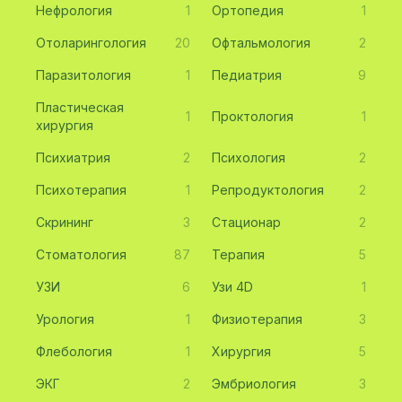
Нефрология
1
Ортопедия
1
Отоларингология
20
Офтальмология
2
Паразитология
1
Педиатрия
9
Пластическая
1
Проктология
1
хирургия
Психиатрия
2
Психология
2
Психотерапия
1
Репродуктология
2
Скрининг
3
Стационар
2
Стоматология
87
Терапия
5
УЗИ
6
Узи 4D
1
Урология
1
Физиотерапия
3
Флебология
1
Хирургия
5
ЭКГ
2
Эмбриология
3