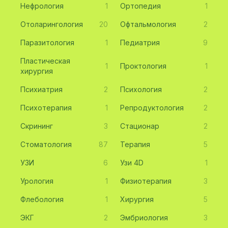
Нефрология
1
Ортопедия
1
Отоларингология
20
Офтальмология
2
Паразитология
1
Педиатрия
9
Пластическая
1
Проктология
1
хирургия
Психиатрия
2
Психология
2
Психотерапия
1
Репродуктология
2
Скрининг
3
Стационар
2
Стоматология
87
Терапия
5
УЗИ
6
Узи 4D
1
Урология
1
Физиотерапия
3
Флебология
1
Хирургия
5
ЭКГ
2
Эмбриология
3