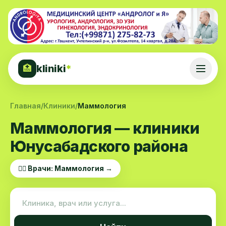
kliniki
*
🏥
Главная
/
Клиники
/
Маммология
Маммология — клиники
Юнусабадского района
👨‍⚕️ Врачи: Маммология →