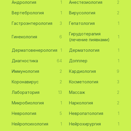
Андрология
1
Анестезиология
2
Вертебрология
1
Вирусология
2
Гастроэнтерология
3
Гепатология
1
Гирудотерапия
Гинекология
6
1
(лечение пиявками)
Дерматовенерология
1
Дерматология
1
Диагностика
64
Допплер
1
Иммунология
2
Кардиология
9
Коронавирус
2
Косметология
3
Лаборатория
13
Массаж
2
Микробиология
1
Наркология
2
Неврология
5
Невропатология
1
Нейропсихология
1
Нейрохирургия
1