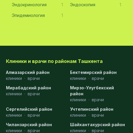
Эндокринология
1
Эндоскопия
1
Эпидемиология
1
Клиники и врачи по районам Ташкента
Алмазарский район
Бектемирский район
клиники
·
врачи
клиники
·
врачи
Мирабадский район
Мирзо-Улугбекский
клиники
·
врачи
район
клиники
·
врачи
Сергелийский район
Учтепинский район
клиники
·
врачи
клиники
·
врачи
Чиланзарский район
Шайхантахурский район
клиники
·
врачи
клиники
·
врачи