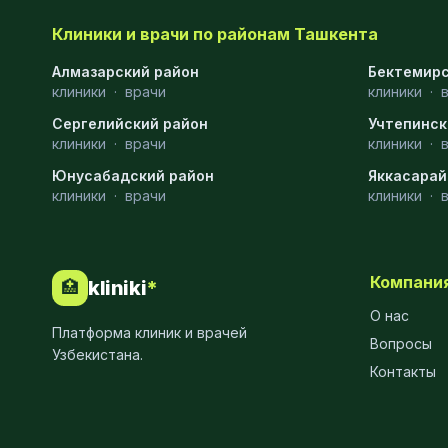
МРТ
9
Клиники и врачи по районам Ташкента
Проктология
8
Алмазарский район
Бектемирс
клиники
·
врачи
клиники
·
Пульмонология
8
Сергелийский район
Учтепинск
клиники
·
врачи
клиники
·
Флебология
8
Юнусабадский район
Яккасарай
Рентгенология
8
клиники
·
врачи
клиники
·
Анестезиология
7
Наркология
7
Компани
kliniki
*
🏥
МСКТ
7
О нас
Платформа клиник и врачей
Вопросы
Иммунология
6
Узбекистана.
Контакты
Онкология
6
Пластическая хирургия
6