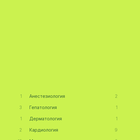
1
Анестезиология
2
3
Гепатология
1
1
Дерматология
1
2
Кардиология
9