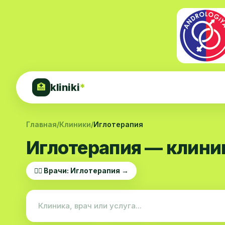
kliniki
*
🏥
Главная
/
Клиники
/
Иглотерапия
Иглотерапия — клини
👨‍⚕️ Врачи: Иглотерапия →