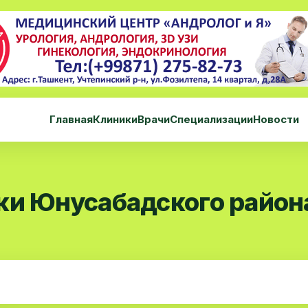
Главная
Клиники
Врачи
Специализации
Новости
ки Юнусабадского район