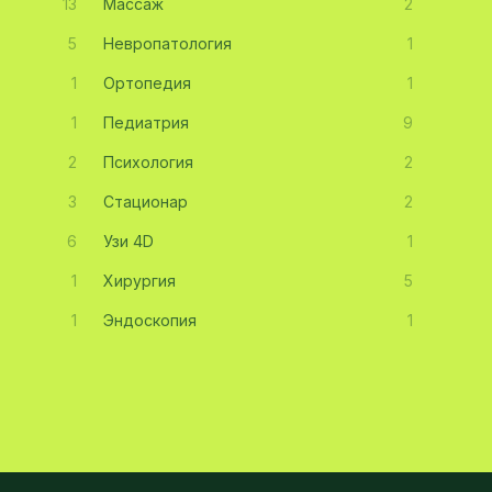
13
Массаж
2
5
Невропатология
1
1
Ортопедия
1
1
Педиатрия
9
2
Психология
2
3
Стационар
2
6
Узи 4D
1
1
Хирургия
5
1
Эндоскопия
1