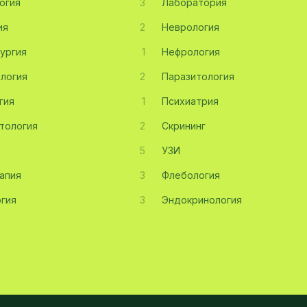
огия
3
Лаборатория
ия
2
Неврология
ургия
1
Нефрология
логия
2
Паразитология
гия
1
Психиатрия
тология
2
Скрининг
5
УЗИ
апия
3
Флебология
гия
3
Эндокринология