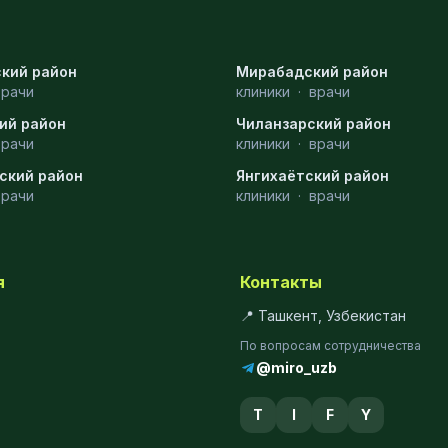
кий район
Мирабадский район
врачи
клиники
·
врачи
ий район
Чиланзарский район
врачи
клиники
·
врачи
ский район
Янгихаётский район
врачи
клиники
·
врачи
я
Контакты
📍 Ташкент, Узбекистан
По вопросам сотрудничества
@miro_uzb
T
I
F
Y