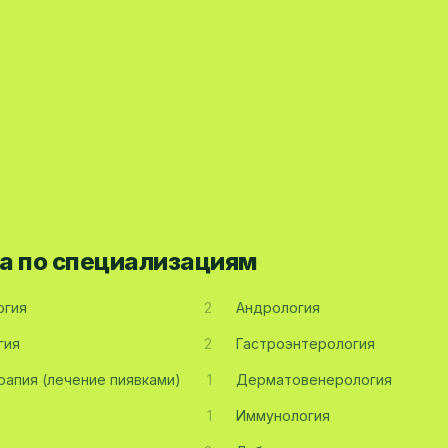
а по специализациям
огия
2
Андрология
гия
2
Гастроэнтерология
рапия (лечение пиявками)
1
Дерматовенерология
1
Иммунология