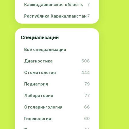
Кашкадарьинская область
7
Республика Каракалпакстан
7
Навоийская область
5
Специализации
Джизакская область
3
Все специализации
Сурхандарьинская область
2
Диагностика
508
Сырдарьинская область
2
Стоматология
444
Хорезмская область
2
Педиатрия
79
Лаборатория
77
Отоларингология
66
Гинекология
60