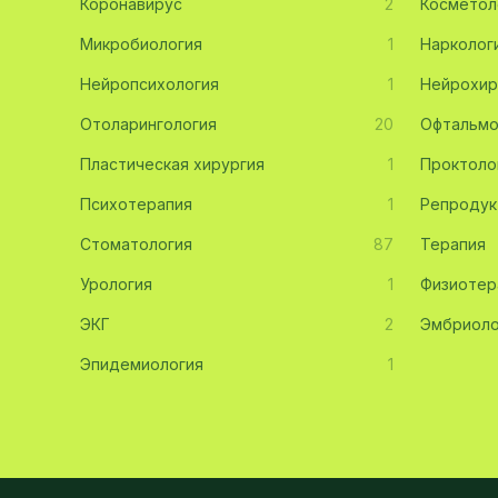
Коронавирус
2
Косметол
Эмбриология
20
Микробиология
1
Нарколог
Нейропсихология
Акушерство
19
1
Нейрохир
Отоларингология
20
Офтальмо
Ортопедия
19
Пластическая хирургия
1
Проктоло
Массаж
18
Психотерапия
1
Репродук
Репродуктология
16
Стоматология
87
Терапия
ЭКГ
16
Урология
1
Физиотер
Гастроэнтерология
13
ЭКГ
2
Эмбриоло
Андрология
12
Эпидемиология
1
Стационар
11
Аллергология
10
Психология
9