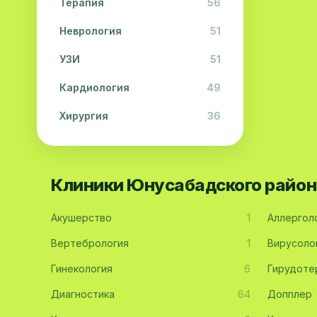
Терапия
56
Неврология
51
УЗИ
51
Кардиология
49
Хирургия
36
Физиотерапия
31
Косметология
28
Клиники Юнусабадского район
Урология
28
Акушерство
1
Аллергол
Офтальмология
26
Вертебрология
1
Вирусоло
Дерматология
23
Гинекология
6
Гирудоте
Эндокринология
21
Диагностика
64
Допплер
Невропатология
21