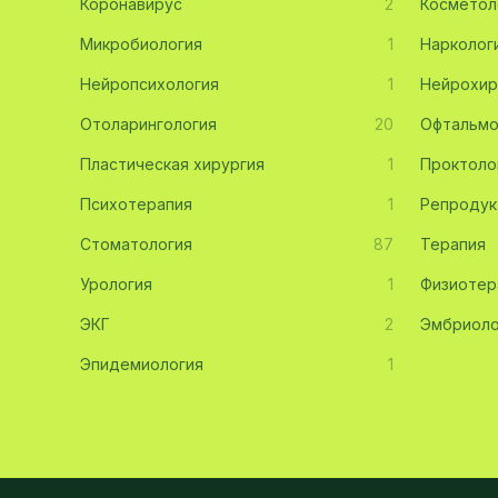
Коронавирус
2
Косметол
Эмбриология
20
Микробиология
1
Нарколог
Нейропсихология
Акушерство
19
1
Нейрохир
Отоларингология
20
Офтальмо
Ортопедия
19
Пластическая хирургия
1
Проктоло
Массаж
18
Психотерапия
1
Репродук
Репродуктология
16
Стоматология
87
Терапия
ЭКГ
16
Урология
1
Физиотер
Гастроэнтерология
13
ЭКГ
2
Эмбриоло
Андрология
12
Эпидемиология
1
Стационар
11
Аллергология
10
Психология
9