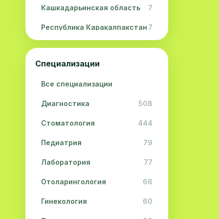
Кашкадарьинская область
7
Республика Каракалпакстан
7
Навоийская область
5
Специализации
Джизакская область
3
Все специализации
Сурхандарьинская область
2
Диагностика
508
Сырдарьинская область
2
Стоматология
444
Хорезмская область
2
Педиатрия
79
Лаборатория
77
Отоларингология
66
Гинекология
60