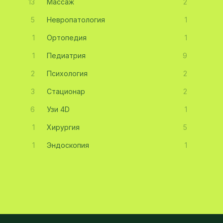
13
Массаж
2
5
Невропатология
1
1
Ортопедия
1
1
Педиатрия
9
2
Психология
2
3
Стационар
2
6
Узи 4D
1
1
Хирургия
5
1
Эндоскопия
1