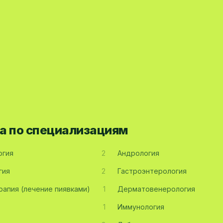
а по специализациям
огия
2
Андрология
гия
2
Гастроэнтерология
рапия (лечение пиявками)
1
Дерматовенерология
1
Иммунология