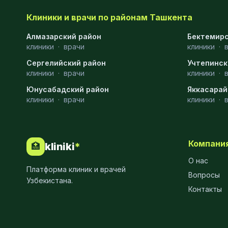
МРТ
9
Клиники и врачи по районам Ташкента
Проктология
8
Алмазарский район
Бектемирс
клиники
·
врачи
клиники
·
Пульмонология
8
Сергелийский район
Учтепинск
клиники
·
врачи
клиники
·
Флебология
8
Юнусабадский район
Яккасарай
Рентгенология
8
клиники
·
врачи
клиники
·
Анестезиология
7
Наркология
7
Компани
kliniki
*
🏥
МСКТ
7
О нас
Платформа клиник и врачей
Вопросы
Иммунология
6
Узбекистана.
Контакты
Онкология
6
Пластическая хирургия
6