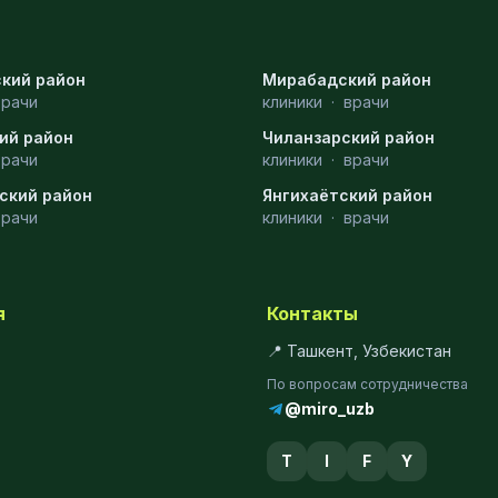
кий район
Мирабадский район
врачи
клиники
·
врачи
ий район
Чиланзарский район
врачи
клиники
·
врачи
ский район
Янгихаётский район
врачи
клиники
·
врачи
я
Контакты
📍 Ташкент, Узбекистан
По вопросам сотрудничества
@miro_uzb
T
I
F
Y