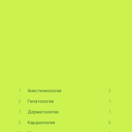
1
Анестезиология
2
3
Гепатология
1
1
Дерматология
1
2
Кардиология
9