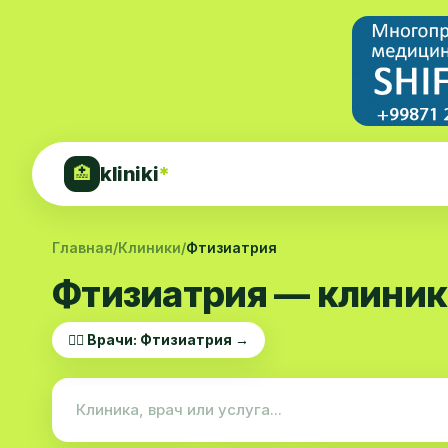
kliniki
*
🏥
Главная
/
Клиники
/
Фтизиатрия
Фтизиатрия — клиник
👨‍⚕️ Врачи: Фтизиатрия →