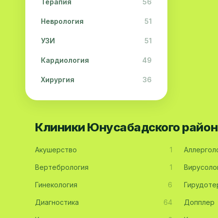
Терапия
56
Неврология
51
УЗИ
51
Кардиология
49
Хирургия
36
Физиотерапия
31
Косметология
28
Клиники Юнусабадского район
Урология
28
Акушерство
1
Аллергол
Офтальмология
26
Вертебрология
1
Вирусоло
Дерматология
23
Гинекология
6
Гирудоте
Эндокринология
21
Диагностика
64
Допплер
Невропатология
21