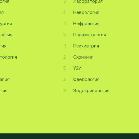
огия
3
Лаборатория
ия
2
Неврология
ургия
1
Нефрология
логия
2
Паразитология
гия
1
Психиатрия
тология
2
Скрининг
5
УЗИ
апия
3
Флебология
гия
3
Эндокринология