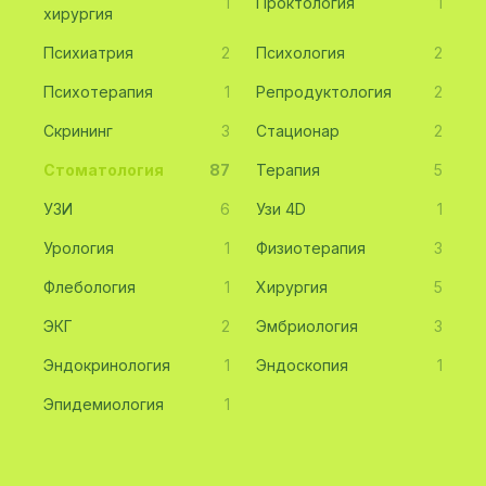
1
Проктология
1
хирургия
Психиатрия
2
Психология
2
Психотерапия
1
Репродуктология
2
Скрининг
3
Стационар
2
Стоматология
87
Терапия
5
УЗИ
6
Узи 4D
1
Урология
1
Физиотерапия
3
Флебология
1
Хирургия
5
ЭКГ
2
Эмбриология
3
Эндокринология
1
Эндоскопия
1
Эпидемиология
1