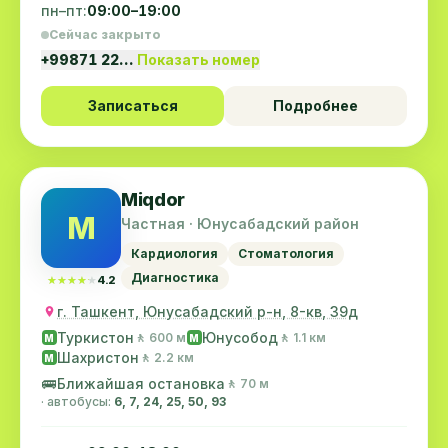
пн–пт:
09:00–19:00
Сейчас закрыто
+99871 22…
Показать номер
Записаться
Подробнее
Miqdor
M
Частная · Юнусабадский район
Кардиология
Стоматология
Диагностика
★★★★★
★★★★★
4.2
г. Ташкент, Юнусабадский р-н, 8-кв, 39д
Туркистон
Юнусобод
🚶 600 м
🚶 1.1 км
M
M
Шахристон
🚶 2.2 км
M
🚌
Ближайшая остановка
🚶 70 м
· автобусы:
6, 7, 24, 25, 50, 93