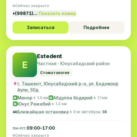
Сейчас закрыто
+(99871)…
Показать номер
Записаться
Подробнее
Estedent
E
Частная · Юнусабадский район
Стоматология
г. Ташкент, Юнусабадский р-н, ул. Бодомзор
йули, 50д
Минор
Абдулла Кодирий
🚶 1.0 км
🚶 1.1 км
M
M
Юнус Ражабий
🚶 1.2 км
M
🚌
Ближайшая остановка
🚶 0 м
· автобусы:
38
пн–пт:
09:00–17:00
Сейчас закрыто