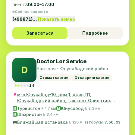
пн–пт:
09:00–17:00
Сейчас закрыто
(+99871)…
Показать номер
Записаться
Подробнее
Doctor Lor Service
D
Частная · Юнусабадский район
Стоматология
Отоларингология
★★★★★
★★★★★
1.6
м-в Юнусабад-10, дом 1, офис 111,
Юнусабадский район, Ташкент Ориентир:
школа 265
Туркистон
Юнусобод
🚶 1.7 км
🚶 2.3 км
M
M
Шахристон
🚶 3.4 км
M
🚌
Ближайшая остановка
🚶 130 м
· автобусы:
7, 50, 93