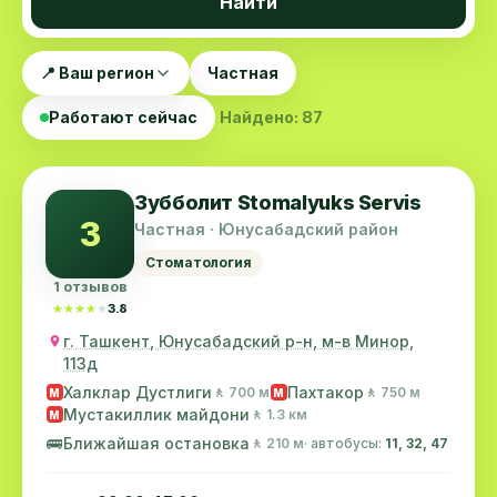
Найти
📍 Ваш регион
Частная
Работают сейчас
Найдено: 87
Зубболит Stomalyuks Servis
З
Частная · Юнусабадский район
Стоматология
1 отзывов
★★★★★
★★★★★
3.8
г. Ташкент, Юнусабадский р-н, м-в Минор,
113д
Халклар Дустлиги
Пахтакор
🚶 700 м
🚶 750 м
M
M
Мустакиллик майдони
🚶 1.3 км
M
🚌
Ближайшая остановка
🚶 210 м
· автобусы:
11, 32, 47