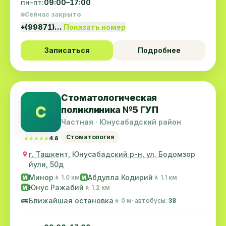
пн–пт:
09:00–17:00
Сейчас закрыто
+(99871)…
Показать номер
Записаться
Подробнее
Стоматологическая
С
поликлиника №5 ГУП
Частная · Юнусабадский район
Стоматология
★★★★★
★★★★★
4.8
г. Ташкент, Юнусабадский р-н, ул. Бодомзор
йули, 50д
Минор
Абдулла Кодирий
🚶 1.0 км
🚶 1.1 км
M
M
Юнус Ражабий
🚶 1.2 км
M
🚌
Ближайшая остановка
🚶 0 м
· автобусы:
38