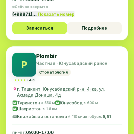
Сейчас закрыто
(+99871)…
Показать номер
Записаться
Подробнее
Plombir
P
Частная · Юнусабадский район
Стоматология
★★★★★
★★★★★
4.0
г. Ташкент, Юнусабадский р-н, 4-кв, ул.
Ахмада Дониша, 4д
Туркистон
Юнусобод
🚶 550 м
🚶 600 м
M
M
Шахристон
🚶 1.6 км
M
🚌
Ближайшая остановка
🚶 110 м
· автобусы:
5, 51
пн–пт:
09:00–17:00