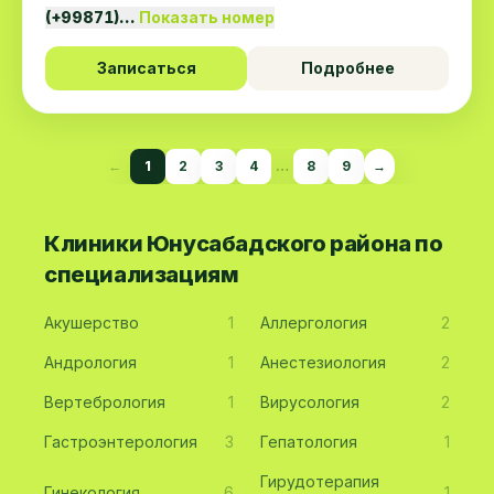
(+99871)…
Показать номер
Записаться
Подробнее
←
1
2
3
4
…
8
9
→
Клиники Юнусабадского района по
специализациям
Акушерство
1
Аллергология
2
Андрология
1
Анестезиология
2
Вертебрология
1
Вирусология
2
Гастроэнтерология
3
Гепатология
1
Гирудотерапия
Гинекология
6
1