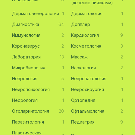
(лечение пиявками)
Дерматовенерология
1
Дерматология
1
Диагностика
64
Допплер
1
Иммунология
2
Кардиология
9
Коронавирус
2
Косметология
3
Лаборатория
13
Массаж
2
Микробиология
1
Наркология
2
Неврология
5
Невропатология
1
Нейропсихология
1
Нейрохирургия
1
Нефрология
1
Ортопедия
1
Отоларингология
20
Офтальмология
2
Паразитология
1
Педиатрия
9
Пластическая