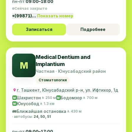
пн–пт:
09:00–18:00
Сейчас закрыто
+(99871)…
Показать номер
Записаться
Подробнее
Medical Dentium and
M
Implantium
Частная · Юнусабадский район
Стоматология
г. Ташкент, Юнусабадский р-н, ул. Ифтихор, 1д
Шахристон
Бодомзор
🚶 250 м
🚶 700 м
M
M
Юнусобод
🚶 1.3 км
M
🚌
Ближайшая остановка
🚶 430 м
· автобусы:
24, 50, 51
пн–пт:
09:00–17:00