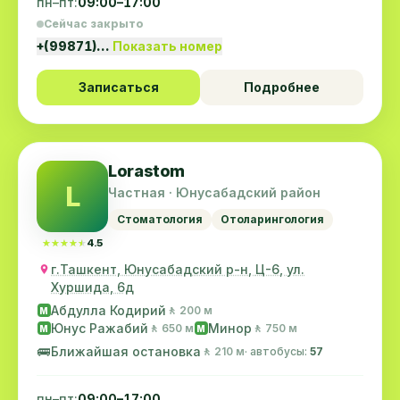
пн–пт:
09:00–17:00
Сейчас закрыто
+(99871)…
Показать номер
Записаться
Подробнее
Lorastom
L
Частная · Юнусабадский район
Стоматология
Отоларингология
★★★★★
★★★★★
4.5
г.Ташкент, Юнусабадский р-н, Ц-6, ул.
Хуршида, 6д
Абдулла Кодирий
🚶 200 м
M
Юнус Ражабий
Минор
🚶 650 м
🚶 750 м
M
M
🚌
Ближайшая остановка
🚶 210 м
· автобусы:
57
пн–пт:
09:00–17:00