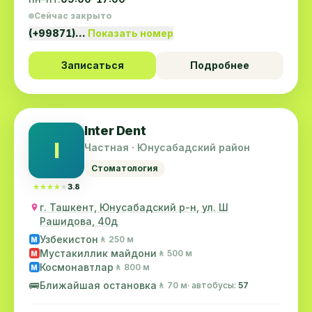
Сейчас закрыто
(+99871)…
Показать номер
Записаться
Подробнее
Inter Dent
I
Частная · Юнусабадский район
Стоматология
★★★★★
★★★★★
3.8
г. Ташкент, Юнусабадский р-н, ул. Ш
Рашидова, 40д
Узбекистон
🚶 250 м
M
Мустакиллик майдони
🚶 500 м
M
Космонавтлар
🚶 800 м
M
🚌
Ближайшая остановка
🚶 70 м
· автобусы:
57