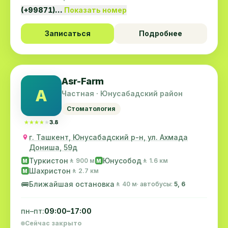
(+99871)…
Показать номер
Записаться
Подробнее
Asr-Farm
A
Частная · Юнусабадский район
Стоматология
★★★★★
★★★★★
3.8
г. Ташкент, Юнусабадский р-н, ул. Ахмада
Дониша, 59д
Туркистон
Юнусобод
🚶 900 м
🚶 1.6 км
M
M
Шахристон
🚶 2.7 км
M
🚌
Ближайшая остановка
🚶 40 м
· автобусы:
5, 6
пн–пт:
09:00–17:00
Сейчас закрыто