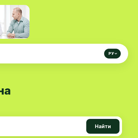
РУ
на
Найти