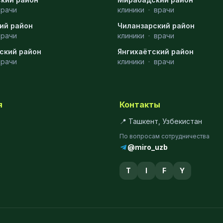
врачи
клиники
·
врачи
ий район
Чиланзарский район
врачи
клиники
·
врачи
ский район
Янгихаётский район
врачи
клиники
·
врачи
я
Контакты
📍 Ташкент, Узбекистан
По вопросам сотрудничества
@miro_uzb
T
I
F
Y