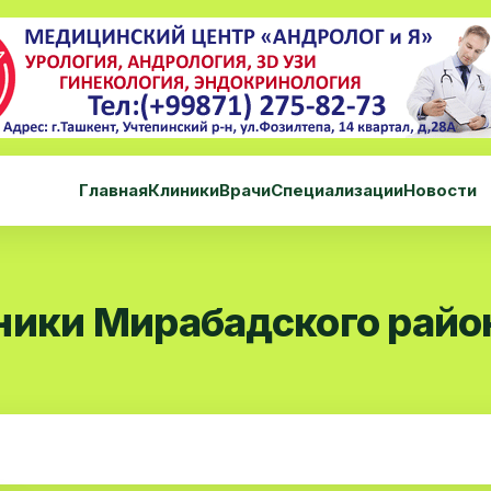
Главная
Клиники
Врачи
Специализации
Новости
ники Мирабадского райо