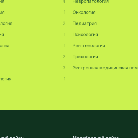
ия
4
Невропатология
ия
1
Онкология
логия
2
Педиатрия
ия
1
Психология
огия
1
Рентгенология
2
Трихология
3
Экстренная медицинская по
логия
1
кий район
Мирабадский район