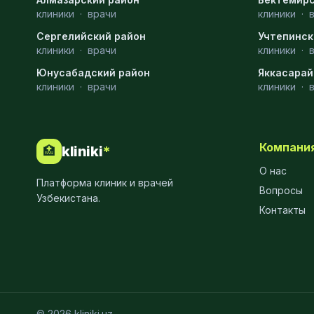
клиники
·
врачи
клиники
·
МРТ
9
Сергелийский район
Учтепинск
Проктология
8
клиники
·
врачи
клиники
·
Юнусабадский район
Яккасарай
Пульмонология
8
клиники
·
врачи
клиники
·
Флебология
8
Рентгенология
8
Компани
kliniki
*
🏥
Анестезиология
7
О нас
Платформа клиник и врачей
Наркология
7
Вопросы
Узбекистана.
Контакты
МСКТ
7
Иммунология
6
Онкология
6
Пластическая хирургия
6
© 2026 kliniki.uz