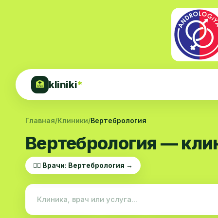
kliniki
*
🏥
Главная
/
Клиники
/
Вертебрология
Вертебрология — кли
👨‍⚕️ Врачи: Вертебрология →