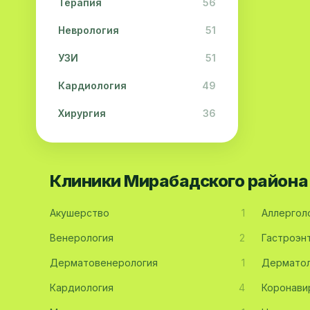
Терапия
56
Неврология
51
УЗИ
51
Кардиология
49
Хирургия
36
Физиотерапия
31
Косметология
28
Клиники Мирабадского района
Урология
28
Акушерство
1
Аллергол
Офтальмология
26
Венерология
2
Гастроэн
Дерматология
23
Дерматовенерология
1
Дерматол
Эндокринология
21
Кардиология
4
Коронави
Невропатология
21