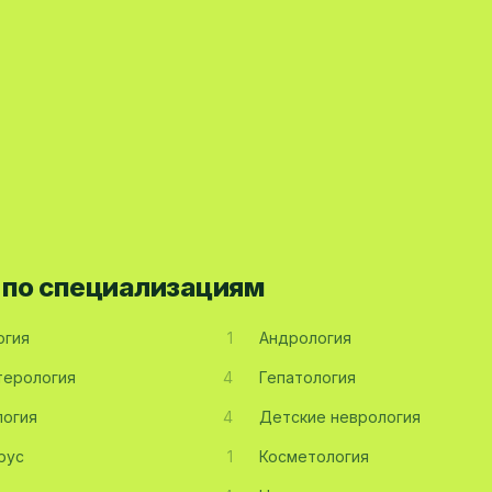
 по специализациям
огия
1
Андрология
терология
4
Гепатология
огия
4
Детские неврология
рус
1
Косметология