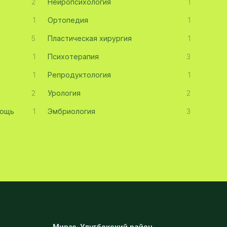
2
Нейропсихология
1
1
Ортопедия
1
5
Пластическая хирургия
1
1
Психотерапия
3
1
Репродуктология
1
2
Урология
2
мощь
1
Эмбриология
3
Мирзо-Улугбекский район