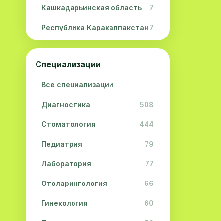
Кашкадарьинская область
7
Республика Каракалпакстан
7
Навоийская область
5
Специализации
Джизакская область
3
Все специализации
Сурхандарьинская область
2
Диагностика
508
Сырдарьинская область
2
Стоматология
444
Хорезмская область
2
Педиатрия
79
Лаборатория
77
Отоларингология
66
Гинекология
60