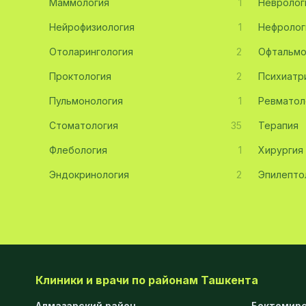
Маммология
1
Невролог
Эмбриология
20
Нейрофизиология
1
Нефролог
Отоларингология
Акушерство
19
2
Офтальмо
Проктология
2
Психиатр
Ортопедия
19
Пульмонология
1
Ревматол
Массаж
18
Стоматология
35
Терапия
Репродуктология
16
Флебология
1
Хирургия
ЭКГ
16
Эндокринология
2
Эпилепто
Гастроэнтерология
13
Андрология
12
Стационар
11
Аллергология
10
Клиники и врачи по районам Ташкента
Психология
9
Алмазарский район
Бектемирс