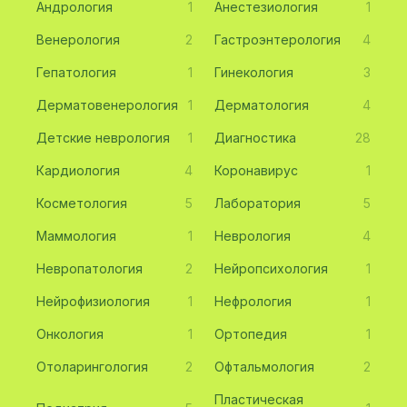
Андрология
1
Анестезиология
1
Венерология
2
Гастроэнтерология
4
Гепатология
1
Гинекология
3
Дерматовенерология
1
Дерматология
4
Детские неврология
1
Диагностика
28
Кардиология
4
Коронавирус
1
Косметология
5
Лаборатория
5
Маммология
1
Неврология
4
Невропатология
2
Нейропсихология
1
Нейрофизиология
1
Нефрология
1
Онкология
1
Ортопедия
1
Отоларингология
2
Офтальмология
2
Пластическая