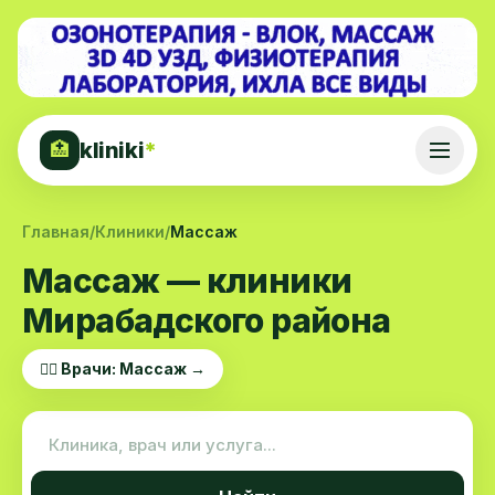
kliniki
*
🏥
Главная
/
Клиники
/
Массаж
Массаж — клиники
Мирабадского района
👨‍⚕️ Врачи: Массаж →