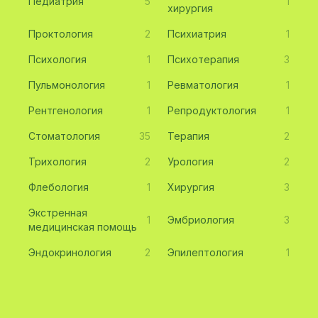
Педиатрия
5
1
хирургия
Проктология
2
Психиатрия
1
Психология
1
Психотерапия
3
Пульмонология
1
Ревматология
1
Рентгенология
1
Репродуктология
1
Стоматология
35
Терапия
2
Трихология
2
Урология
2
Флебология
1
Хирургия
3
Экстренная
1
Эмбриология
3
медицинская помощь
Эндокринология
2
Эпилептология
1