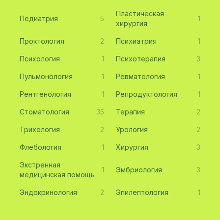
Пластическая
Педиатрия
5
1
хирургия
Проктология
2
Психиатрия
1
Психология
1
Психотерапия
3
Пульмонология
1
Ревматология
1
Рентгенология
1
Репродуктология
1
Стоматология
35
Терапия
2
Трихология
2
Урология
2
Флебология
1
Хирургия
3
Экстренная
1
Эмбриология
3
медицинская помощь
Эндокринология
2
Эпилептология
1