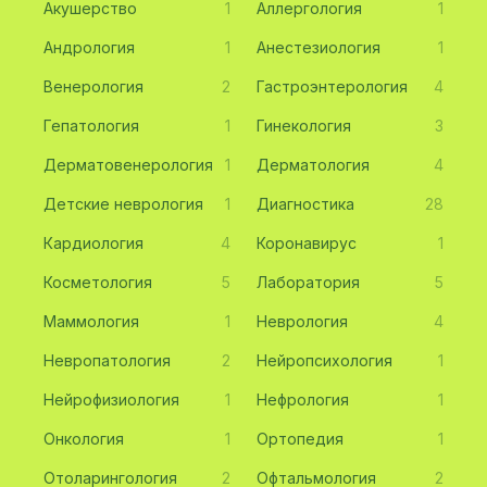
Акушерство
1
Аллергология
1
Андрология
1
Анестезиология
1
Венерология
2
Гастроэнтерология
4
Гепатология
1
Гинекология
3
Дерматовенерология
1
Дерматология
4
Детские неврология
1
Диагностика
28
Кардиология
4
Коронавирус
1
Косметология
5
Лаборатория
5
Маммология
1
Неврология
4
Невропатология
2
Нейропсихология
1
Нейрофизиология
1
Нефрология
1
Онкология
1
Ортопедия
1
Отоларингология
2
Офтальмология
2