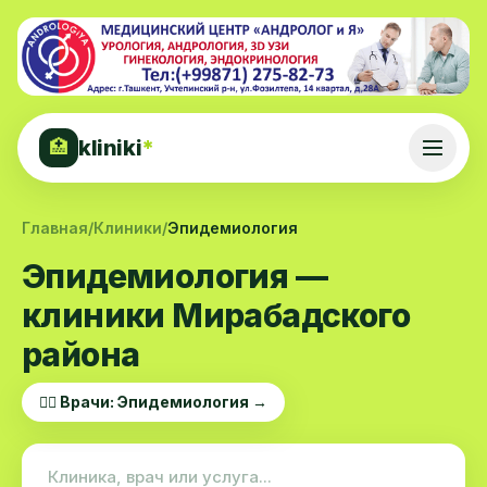
kliniki
*
🏥
Главная
/
Клиники
/
Эпидемиология
Эпидемиология —
клиники Мирабадского
района
👨‍⚕️ Врачи: Эпидемиология →