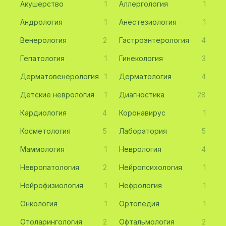
Акушерство
1
Аллергология
1
Андрология
1
Анестезиология
1
Венерология
2
Гастроэнтерология
4
Гепатология
1
Гинекология
3
Дерматовенерология
1
Дерматология
4
Детские неврология
1
Диагностика
28
Кардиология
4
Коронавирус
1
Косметология
5
Лаборатория
5
Маммология
1
Неврология
4
Невропатология
2
Нейропсихология
1
Нейрофизиология
1
Нефрология
1
Онкология
1
Ортопедия
1
Отоларингология
2
Офтальмология
2