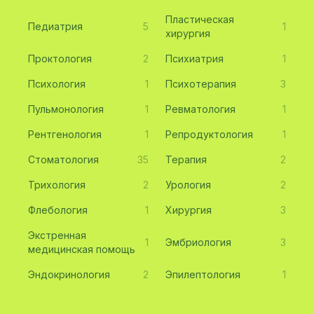
Пластическая
Педиатрия
5
1
хирургия
Проктология
2
Психиатрия
1
Психология
1
Психотерапия
3
Пульмонология
1
Ревматология
1
Рентгенология
1
Репродуктология
1
Стоматология
35
Терапия
2
Трихология
2
Урология
2
Флебология
1
Хирургия
3
Экстренная
1
Эмбриология
3
медицинская помощь
Эндокринология
2
Эпилептология
1