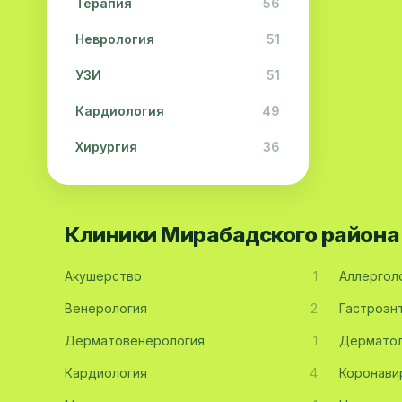
Терапия
56
Неврология
51
УЗИ
51
Кардиология
49
Хирургия
36
Физиотерапия
31
Косметология
28
Клиники Мирабадского района
Урология
28
Акушерство
1
Аллергол
Офтальмология
26
Венерология
2
Гастроэн
Дерматология
23
Дерматовенерология
1
Дерматол
Эндокринология
21
Кардиология
4
Коронави
Невропатология
21