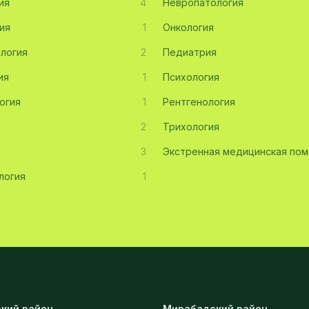
ия
4
Невропатология
ия
1
Онкология
логия
2
Педиатрия
ия
1
Психология
огия
1
Рентгенология
2
Трихология
3
Экстренная медицинская по
логия
1
кий район
Мирабадский район