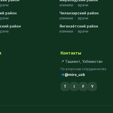
врачи
клиники
·
врачи
ий район
Чиланзарский район
врачи
клиники
·
врачи
ский район
Янгихаётский район
врачи
клиники
·
врачи
я
Контакты
📍 Ташкент, Узбекистан
По вопросам сотрудничества
@miro_uzb
T
I
F
Y