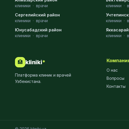
клиники
·
врачи
клиники
·
МРТ
9
Сергелийский район
Учтепинск
Проктология
8
клиники
·
врачи
клиники
·
Юнусабадский район
Яккасарай
Пульмонология
8
клиники
·
врачи
клиники
·
Флебология
8
Рентгенология
8
Компани
kliniki
*
🏥
Анестезиология
7
О нас
Платформа клиник и врачей
Наркология
7
Вопросы
Узбекистана.
Контакты
МСКТ
7
Иммунология
6
Онкология
6
Пластическая хирургия
6
© 2026 kliniki.uz