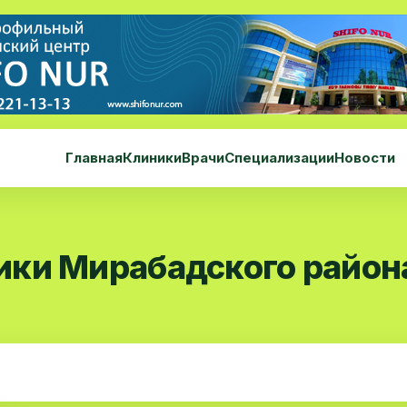
Главная
Клиники
Врачи
Специализации
Новости
ики Мирабадского район