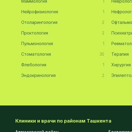
Маммология
1
Невролог
Эмбриология
20
Нейрофизиология
1
Нефролог
Отоларингология
Акушерство
19
2
Офтальмо
Проктология
2
Психиатр
Ортопедия
19
Пульмонология
1
Ревматол
Массаж
18
Стоматология
35
Терапия
Репродуктология
16
Флебология
1
Хирургия
ЭКГ
16
Эндокринология
2
Эпилепто
Гастроэнтерология
13
Андрология
12
Стационар
11
Аллергология
10
Клиники и врачи по районам Ташкента
Психология
9
Алмазарский район
Бектемирс