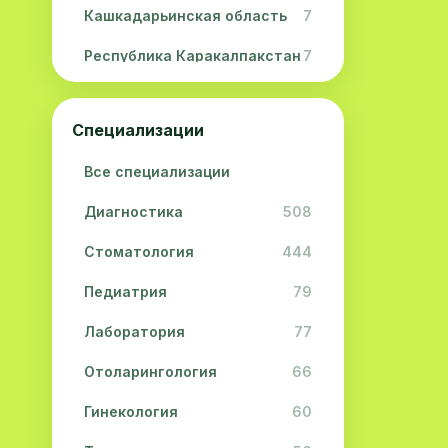
Кашкадарьинская область
7
Республика Каракалпакстан
7
Навоийская область
5
Специализации
Джизакская область
3
Все специализации
Сурхандарьинская область
2
Диагностика
508
Сырдарьинская область
2
Стоматология
444
Хорезмская область
2
Педиатрия
79
Лаборатория
77
Отоларингология
66
Гинекология
60