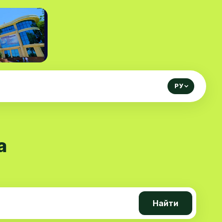
РУ
а
Найти