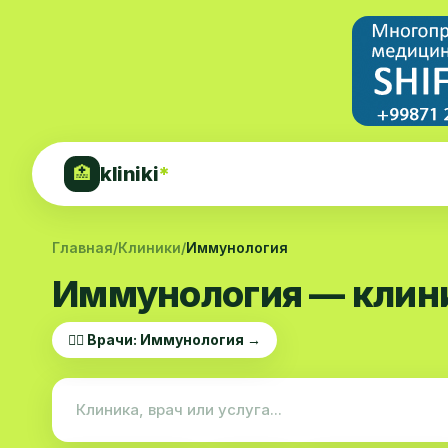
kliniki
*
🏥
Главная
/
Клиники
/
Иммунология
Иммунология — клин
👨‍⚕️ Врачи: Иммунология →