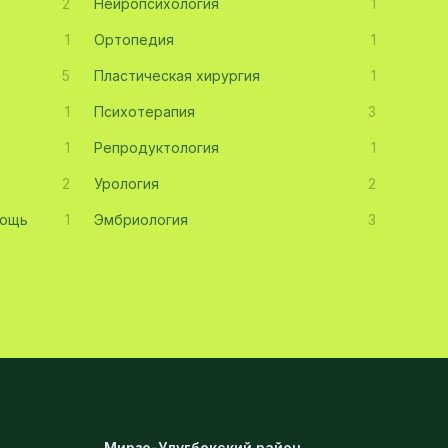
2
Нейропсихология
1
1
Ортопедия
1
5
Пластическая хирургия
1
1
Психотерапия
3
1
Репродуктология
1
2
Урология
2
мощь
1
Эмбриология
3
Мирзо-Улугбекский район