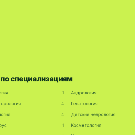
 по специализациям
огия
1
Андрология
терология
4
Гепатология
огия
4
Детские неврология
рус
1
Косметология