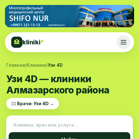
kliniki
*
🏥
Главная
/
Клиники
/
Узи 4D
Узи 4D — клиники
Алмазарского района
👨‍⚕️ Врачи: Узи 4D →