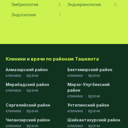
Эмбриология
3
Эндокринология
5
Эндоскопия
1
Клиники и врачи по районам Ташкента
Алмазарский район
Бектемирский район
клиники
·
врачи
клиники
·
врачи
Мирабадский район
Мирзо-Улугбекский
клиники
·
врачи
район
клиники
·
врачи
Сергелийский район
Учтепинский район
клиники
·
врачи
клиники
·
врачи
Чиланзарский район
Шайхантахурский район
клиники
·
врачи
клиники
·
врачи