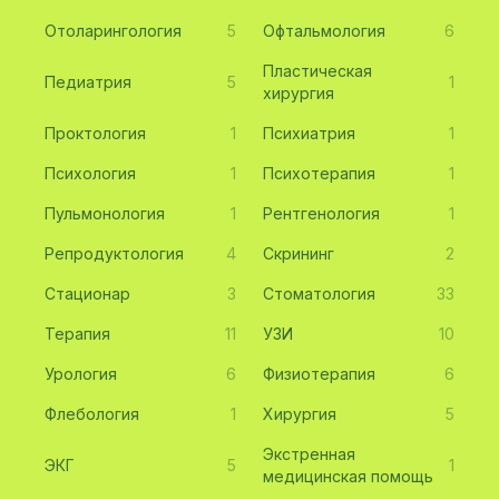
Отоларингология
5
Офтальмология
6
Пластическая
Педиатрия
5
1
хирургия
Проктология
1
Психиатрия
1
Психология
1
Психотерапия
1
Пульмонология
1
Рентгенология
1
Репродуктология
4
Скрининг
2
Стационар
3
Стоматология
33
Терапия
11
УЗИ
10
Урология
6
Физиотерапия
6
Флебология
1
Хирургия
5
Экстренная
ЭКГ
5
1
медицинская помощь