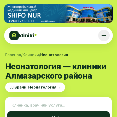
kliniki
*
🏥
Главная
/
Клиники
/
Неонатология
Неонатология — клиники
Алмазарского района
👨‍⚕️ Врачи: Неонатология →