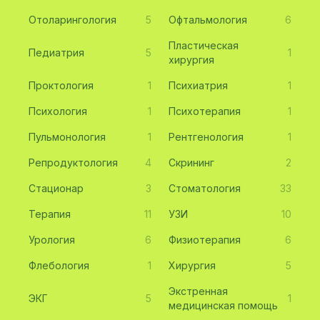
Отоларингология
5
Офтальмология
6
Пластическая
Педиатрия
5
1
хирургия
Проктология
1
Психиатрия
1
Психология
1
Психотерапия
1
Пульмонология
1
Рентгенология
1
Репродуктология
4
Скрининг
2
Стационар
3
Стоматология
33
Терапия
11
УЗИ
10
Урология
6
Физиотерапия
6
Флебология
1
Хирургия
5
Экстренная
ЭКГ
5
1
медицинская помощь