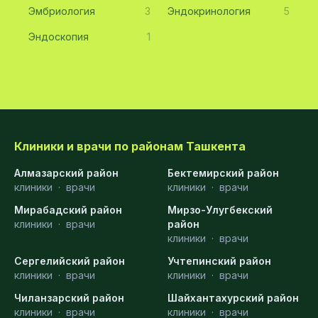
Эмбриология
3
Эндокринология
5
Эндоскопия
1
Клиники и врачи по районам Ташкента
Алмазарский район
Бектемирский район
клиники
·
врачи
клиники
·
врачи
Мирабадский район
Мирзо-Улугбекский
клиники
·
врачи
район
клиники
·
врачи
Сергелийский район
Учтепинский район
клиники
·
врачи
клиники
·
врачи
Чиланзарский район
Шайхантахурский район
клиники
·
врачи
клиники
·
врачи