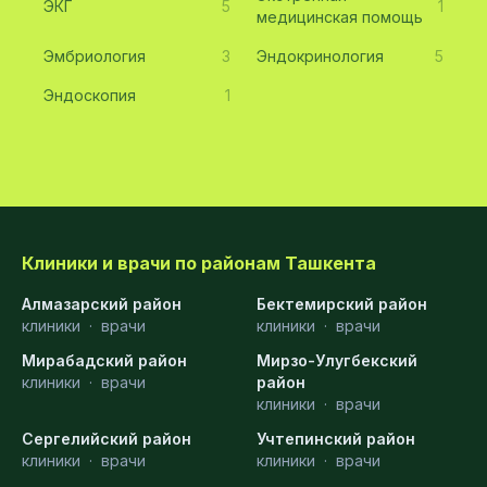
ЭКГ
5
1
медицинская помощь
Эмбриология
3
Эндокринология
5
Эндоскопия
1
Клиники и врачи по районам Ташкента
Алмазарский район
Бектемирский район
клиники
·
врачи
клиники
·
врачи
Мирабадский район
Мирзо-Улугбекский
клиники
·
врачи
район
клиники
·
врачи
Сергелийский район
Учтепинский район
клиники
·
врачи
клиники
·
врачи