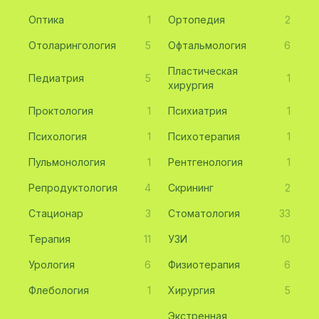
Оптика
1
Ортопедия
2
Отоларингология
5
Офтальмология
6
Пластическая
Педиатрия
5
1
хирургия
Проктология
1
Психиатрия
1
Психология
1
Психотерапия
1
Пульмонология
1
Рентгенология
1
Репродуктология
4
Скрининг
2
Стационар
3
Стоматология
33
Терапия
11
УЗИ
10
Урология
6
Физиотерапия
6
Флебология
1
Хирургия
5
Экстренная