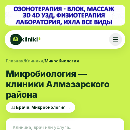
kliniki
*
🏥
Главная
/
Клиники
/
Микробиология
Микробиология —
клиники Алмазарского
района
👨‍⚕️ Врачи: Микробиология →