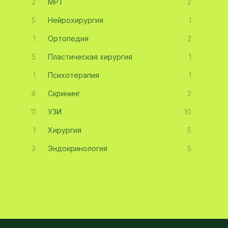
2
МРТ
2
5
Нейрохирургия
1
1
Ортопедия
2
5
Пластическая хирургия
1
1
Психотерапия
1
4
Скрининг
2
11
УЗИ
10
1
Хирургия
5
3
Эндокринология
5