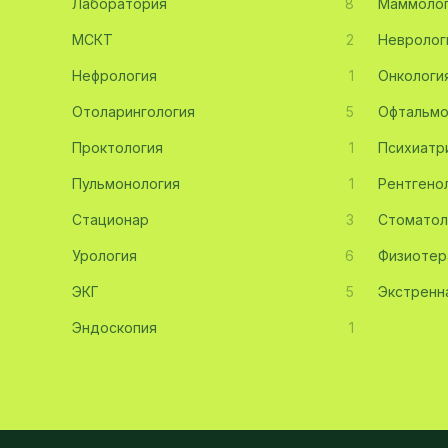
Лаборатория
8
Маммоло
Эмбриология
20
МСКТ
2
Невролог
Нефрология
Акушерство
19
1
Онкологи
Отоларингология
5
Офтальмо
Ортопедия
19
Проктология
1
Психиатр
Массаж
18
Пульмонология
1
Рентгено
Репродуктология
16
Стационар
3
Стоматол
ЭКГ
16
Урология
6
Физиотер
Гастроэнтерология
13
ЭКГ
5
Экстренн
Андрология
12
Эндоскопия
1
Стационар
11
Аллергология
10
Психология
9