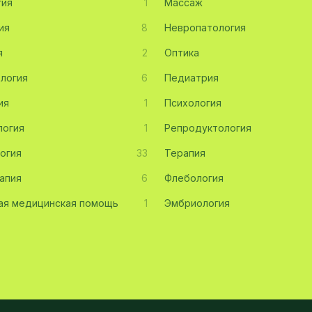
гия
1
Массаж
ия
8
Невропатология
я
2
Оптика
логия
6
Педиатрия
ия
1
Психология
логия
1
Репродуктология
огия
33
Терапия
апия
6
Флебология
ая медицинская помощь
1
Эмбриология