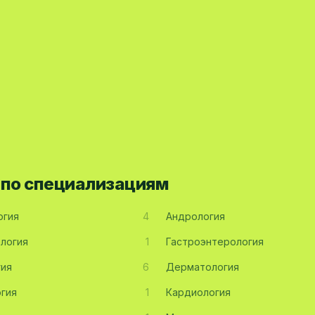
 по специализациям
огия
4
Андрология
логия
1
Гастроэнтерология
гия
6
Дерматология
гия
1
Кардиология