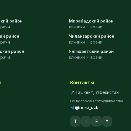
кий район
Мирабадский район
врачи
клиники
·
врачи
ий район
Чиланзарский район
врачи
клиники
·
врачи
ский район
Янгихаётский район
врачи
клиники
·
врачи
я
Контакты
📍 Ташкент, Узбекистан
По вопросам сотрудничества
@miro_uzb
T
I
F
Y