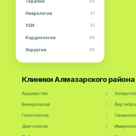
Терапия
56
Неврология
51
УЗИ
51
Кардиология
49
Хирургия
36
Физиотерапия
31
Косметология
28
Клиники Алмазарского района
Урология
28
Акушерство
3
Аллергол
Офтальмология
26
Венерология
1
Вертебро
Дерматология
23
Гепатология
1
Гинеколо
Эндокринология
21
Диетология
3
Иммуноло
Невропатология
21