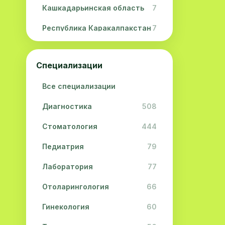
Кашкадарьинская область
7
Республика Каракалпакстан
7
Навоийская область
5
Специализации
Джизакская область
3
Все специализации
Сурхандарьинская область
2
Диагностика
508
Сырдарьинская область
2
Стоматология
444
Хорезмская область
2
Педиатрия
79
Лаборатория
77
Отоларингология
66
Гинекология
60