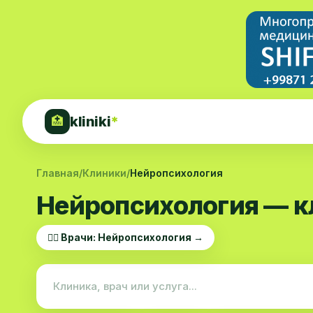
kliniki
*
🏥
Главная
/
Клиники
/
Нейропсихология
Нейропсихология — к
👨‍⚕️ Врачи: Нейропсихология →