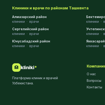
МРТ
9
Клиники и врачи по районам Ташкента
Проктология
8
Алмазарский район
Бектемирс
клиники
·
врачи
клиники
·
Пульмонология
8
Сергелийский район
Учтепинск
клиники
·
врачи
клиники
·
Флебология
8
Юнусабадский район
Яккасарай
Рентгенология
8
клиники
·
врачи
клиники
·
Анестезиология
7
Наркология
7
Компани
kliniki
*
🏥
МСКТ
7
О нас
Платформа клиник и врачей
Вопросы
Иммунология
6
Узбекистана.
Контакты
Онкология
6
Пластическая хирургия
6