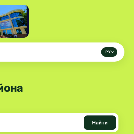
РУ
йона
Найти