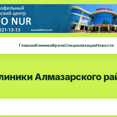
Главная
Клиники
Врачи
Специализации
Новости
линики Алмазарского ра