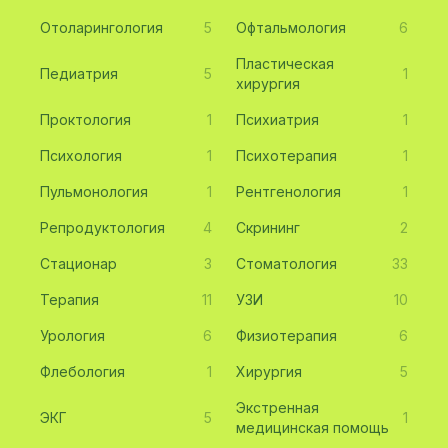
Отоларингология
5
Офтальмология
6
Пластическая
Педиатрия
5
1
хирургия
Проктология
1
Психиатрия
1
Психология
1
Психотерапия
1
Пульмонология
1
Рентгенология
1
Репродуктология
4
Скрининг
2
Стационар
3
Стоматология
33
Терапия
11
УЗИ
10
Урология
6
Физиотерапия
6
Флебология
1
Хирургия
5
Экстренная
ЭКГ
5
1
медицинская помощь