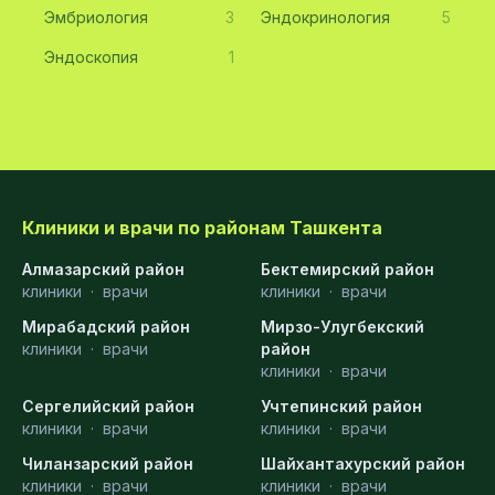
Эмбриология
3
Эндокринология
5
Эндоскопия
1
Клиники и врачи по районам Ташкента
Алмазарский район
Бектемирский район
клиники
·
врачи
клиники
·
врачи
Мирабадский район
Мирзо-Улугбекский
клиники
·
врачи
район
клиники
·
врачи
Сергелийский район
Учтепинский район
клиники
·
врачи
клиники
·
врачи
Чиланзарский район
Шайхантахурский район
клиники
·
врачи
клиники
·
врачи