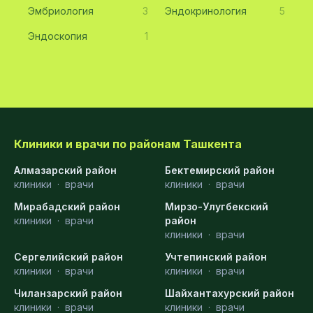
Эмбриология
3
Эндокринология
5
Эндоскопия
1
Клиники и врачи по районам Ташкента
Алмазарский район
Бектемирский район
клиники
·
врачи
клиники
·
врачи
Мирабадский район
Мирзо-Улугбекский
клиники
·
врачи
район
клиники
·
врачи
Сергелийский район
Учтепинский район
клиники
·
врачи
клиники
·
врачи
Чиланзарский район
Шайхантахурский район
клиники
·
врачи
клиники
·
врачи