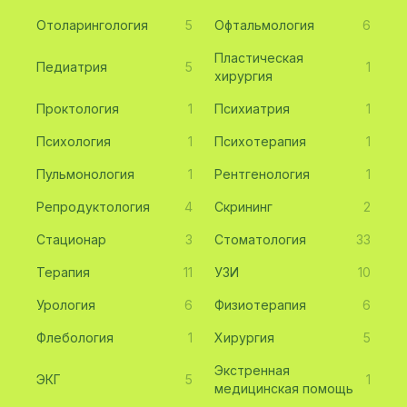
Отоларингология
5
Офтальмология
6
Пластическая
Педиатрия
5
1
хирургия
Проктология
1
Психиатрия
1
Психология
1
Психотерапия
1
Пульмонология
1
Рентгенология
1
Репродуктология
4
Скрининг
2
Стационар
3
Стоматология
33
Терапия
11
УЗИ
10
Урология
6
Физиотерапия
6
Флебология
1
Хирургия
5
Экстренная
ЭКГ
5
1
медицинская помощь