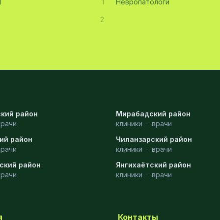
Т
1
Невропатологи
2
кий район
Мирабадский район
врачи
клиники
·
врачи
ий район
Чиланзарский район
врачи
клиники
·
врачи
ский район
Янгихаётский район
врачи
клиники
·
врачи
я
Контакты