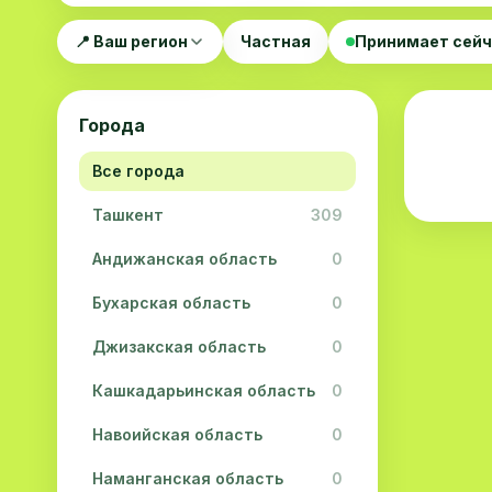
📍 Ваш регион
Частная
Принимает сей
Города
Все города
Ташкент
309
Андижанская область
0
Бухарская область
0
Джизакская область
0
Кашкадарьинская область
0
Навоийская область
0
Наманганская область
0