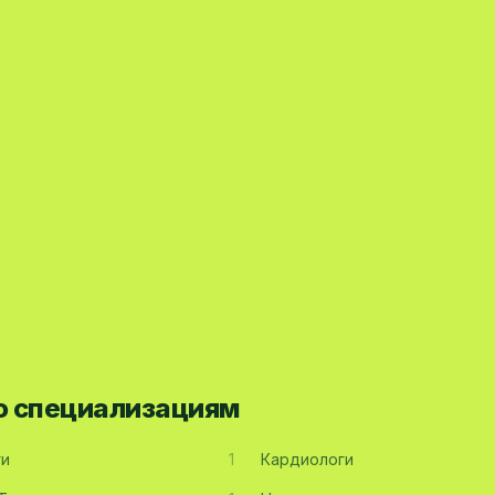
по специализациям
ги
1
Кардиологи