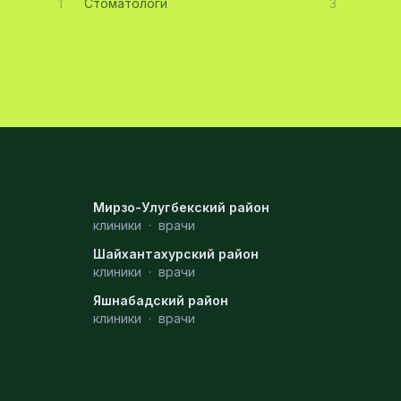
1
Стоматологи
3
Мирзо-Улугбекский район
клиники
·
врачи
Шайхантахурский район
клиники
·
врачи
Яшнабадский район
клиники
·
врачи