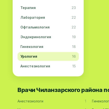
Терапия
23
Лаборатория
22
Офтальмология
22
Эндокринология
19
Гинекология
18
Урология
16
Анестезиология
15
Дерматология
15
Педиатрия
15
Врачи Чиланзарского района 
Акушерство
13
Анестезиологи
1
Гинеколо
Гастроэнтерология
13