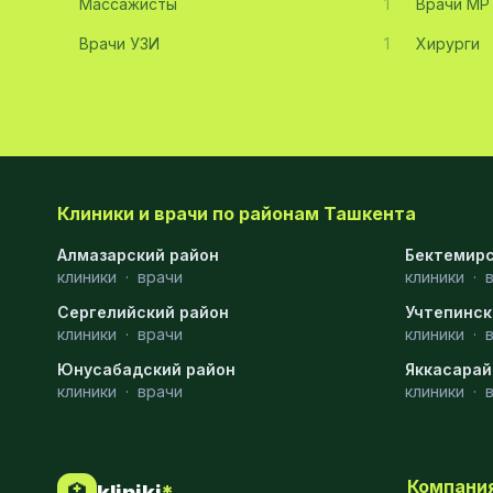
Массажисты
1
Врачи МР
Хирургия
11
Врачи УЗИ
1
Хирурги
Диагностика
10
Андрология
9
Стоматология
9
Рентгенология
9
Клиники и врачи по районам Ташкента
Физиотерапия
8
Алмазарский район
Бектемирс
клиники
·
врачи
клиники
·
МРТ
6
Сергелийский район
Учтепинск
клиники
Ортопедия
·
врачи
5
клиники
·
Юнусабадский район
Яккасарай
Пластическая хирургия
5
клиники
·
врачи
клиники
·
Эндоскопия
5
Косметология
4
Компани
🏥