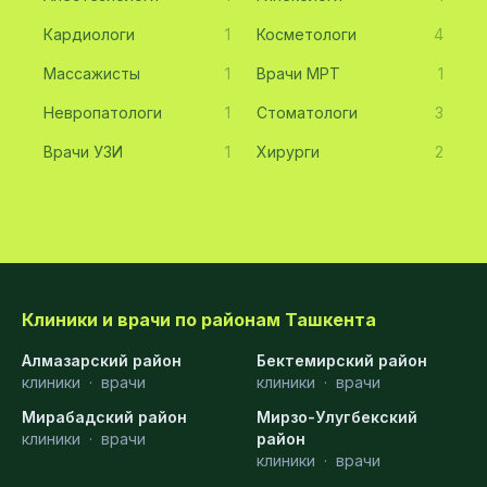
Кардиологи
1
Косметологи
4
Массажисты
1
Врачи МРТ
1
Невропатологи
1
Стоматологи
3
Врачи УЗИ
1
Хирурги
2
Клиники и врачи по районам Ташкента
Алмазарский район
Бектемирский район
клиники
·
врачи
клиники
·
врачи
Мирабадский район
Мирзо-Улугбекский
клиники
·
врачи
район
клиники
·
врачи