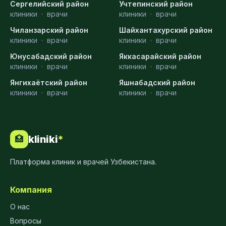
Сергелийский район
Учтепинский район
клиники
·
врачи
клиники
·
врачи
Чиланзарский район
Шайхантахурский район
клиники
·
врачи
клиники
·
врачи
Юнусабадский район
Яккасарайский район
клиники
·
врачи
клиники
·
врачи
Янгихаётский район
Яшнабадский район
клиники
·
врачи
клиники
·
врачи
kliniki
*
🏥
Платформа клиник и врачей Узбекистана.
Компания
О нас
Вопросы