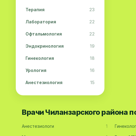
Терапия
23
Лаборатория
22
Офтальмология
22
Эндокринология
19
Гинекология
18
Урология
16
Анестезиология
15
Дерматология
15
Педиатрия
15
Врачи Чиланзарского района 
Акушерство
13
Анестезиологи
1
Гинеколо
Гастроэнтерология
13