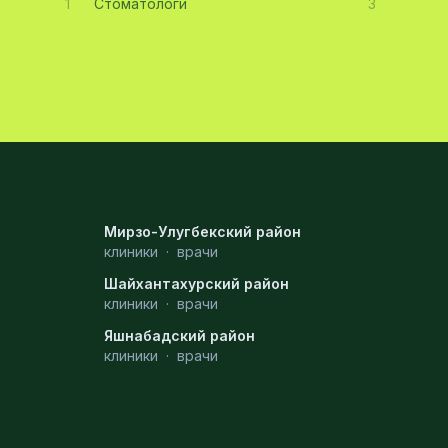
1
Стоматологи
3
Мирзо-Улугбекский район
клиники
·
врачи
Шайхантахурский район
клиники
·
врачи
Яшнабадский район
клиники
·
врачи