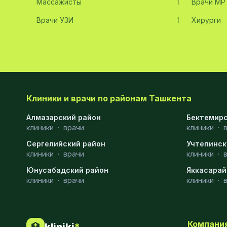
Массажисты
1
Врачи МР
Хирургия
11
Врачи УЗИ
1
Хирурги
Диагностика
10
Андрология
9
Стоматология
9
Рентгенология
9
Клиники и врачи по районам Ташкента
Физиотерапия
8
Алмазарский район
Бектемирс
клиники
·
врачи
клиники
·
МРТ
6
Сергелийский район
Учтепинск
клиники
Ортопедия
·
врачи
5
клиники
·
Юнусабадский район
Яккасарай
Пластическая хирургия
5
клиники
·
врачи
клиники
·
Эндоскопия
5
Косметология
4
Компани
🏥