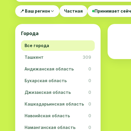
📍 Ваш регион
Частная
Принимает сей
Города
Все города
Ташкент
309
Андижанская область
0
Бухарская область
0
Джизакская область
0
Кашкадарьинская область
0
Навоийская область
0
Наманганская область
0