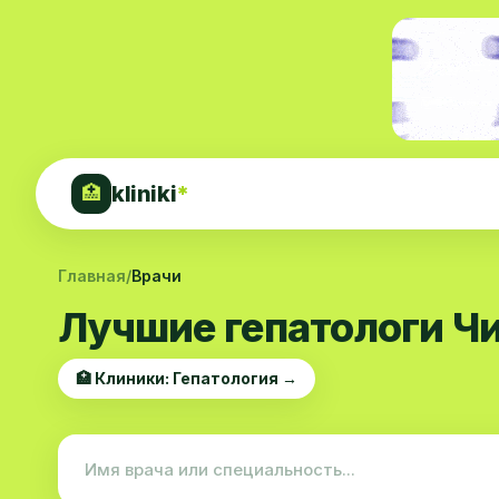
kliniki
*
🏥
Главная
/
Врачи
Лучшие гепатологи Ч
🏥 Клиники: Гепатология →