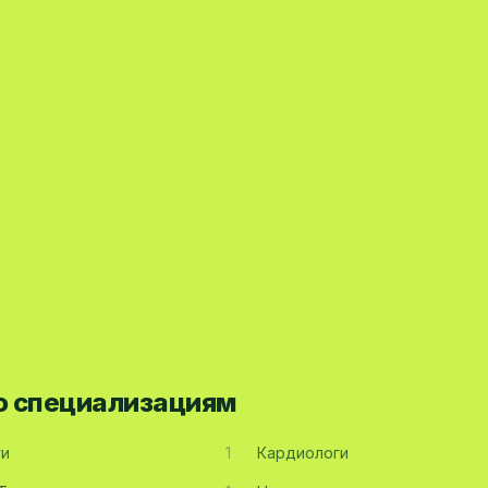
по специализациям
ги
1
Кардиологи