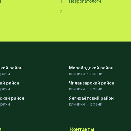
Т
1
Невропатологи
2
кий район
Мирабадский район
врачи
клиники
·
врачи
ий район
Чиланзарский район
врачи
клиники
·
врачи
ский район
Янгихаётский район
врачи
клиники
·
врачи
я
Контакты