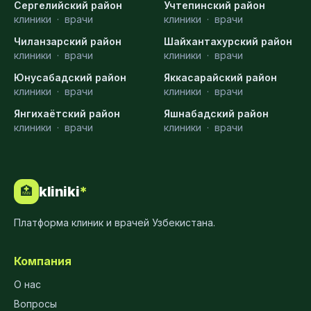
Сергелийский район
Учтепинский район
клиники
·
врачи
клиники
·
врачи
Чиланзарский район
Шайхантахурский район
клиники
·
врачи
клиники
·
врачи
Юнусабадский район
Яккасарайский район
клиники
·
врачи
клиники
·
врачи
Янгихаётский район
Яшнабадский район
клиники
·
врачи
клиники
·
врачи
kliniki
*
🏥
Платформа клиник и врачей Узбекистана.
Компания
О нас
Вопросы