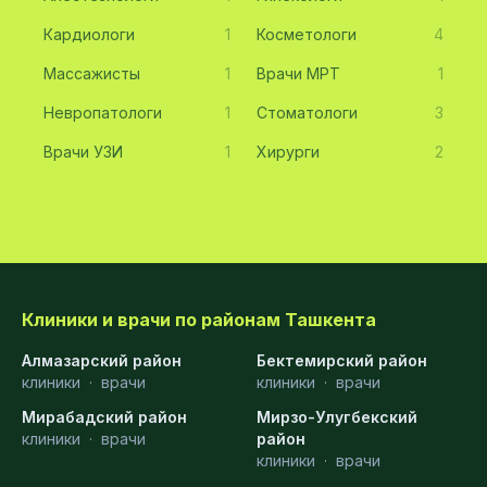
Кардиологи
1
Косметологи
4
Массажисты
1
Врачи МРТ
1
Невропатологи
1
Стоматологи
3
Врачи УЗИ
1
Хирурги
2
Клиники и врачи по районам Ташкента
Алмазарский район
Бектемирский район
клиники
·
врачи
клиники
·
врачи
Мирабадский район
Мирзо-Улугбекский
клиники
·
врачи
район
клиники
·
врачи