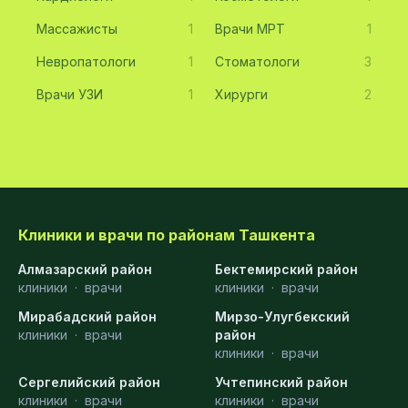
Массажисты
1
Врачи МРТ
1
Невропатологи
1
Стоматологи
3
Врачи УЗИ
1
Хирурги
2
Клиники и врачи по районам Ташкента
Алмазарский район
Бектемирский район
клиники
·
врачи
клиники
·
врачи
Мирабадский район
Мирзо-Улугбекский
клиники
·
врачи
район
клиники
·
врачи
Сергелийский район
Учтепинский район
клиники
·
врачи
клиники
·
врачи