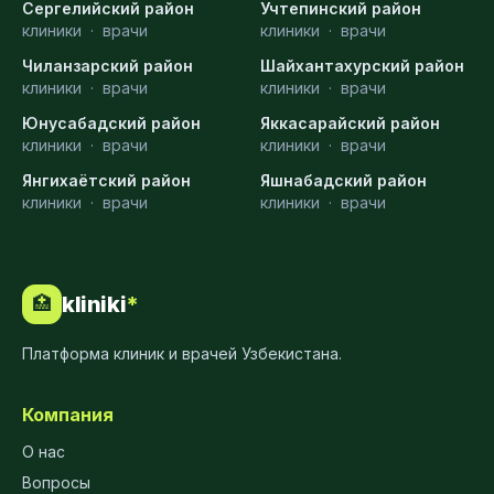
Сергелийский район
Учтепинский район
клиники
·
врачи
клиники
·
врачи
Чиланзарский район
Шайхантахурский район
клиники
·
врачи
клиники
·
врачи
Юнусабадский район
Яккасарайский район
клиники
·
врачи
клиники
·
врачи
Янгихаётский район
Яшнабадский район
клиники
·
врачи
клиники
·
врачи
kliniki
*
🏥
Платформа клиник и врачей Узбекистана.
Компания
О нас
Вопросы