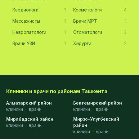
Кардиологи
1
Косметологи
4
Массажисты
1
Врачи МРТ
1
Невропатологи
1
Стоматологи
3
Врачи УЗИ
1
Хирурги
2
Клиники и врачи по районам Ташкента
Алмазарский район
Бектемирский район
клиники
·
врачи
клиники
·
врачи
Мирабадский район
Мирзо-Улугбекский
клиники
·
врачи
район
клиники
·
врачи