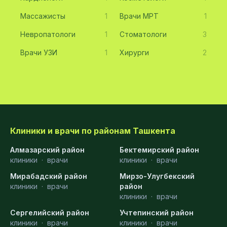
Массажисты
1
Врачи МРТ
1
Невропатологи
1
Стоматологи
3
Врачи УЗИ
1
Хирурги
2
Клиники и врачи по районам Ташкента
Алмазарский район
Бектемирский район
клиники
·
врачи
клиники
·
врачи
Мирабадский район
Мирзо-Улугбекский
клиники
·
врачи
район
клиники
·
врачи
Сергелийский район
Учтепинский район
клиники
·
врачи
клиники
·
врачи