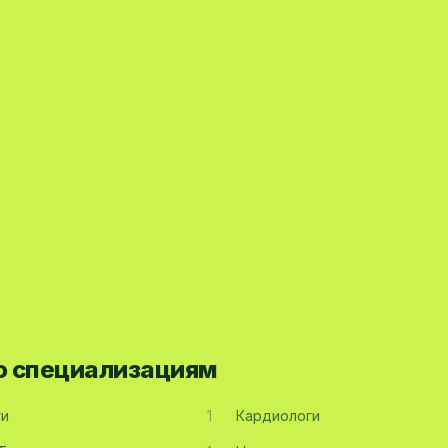
по специализациям
ги
1
Кардиологи