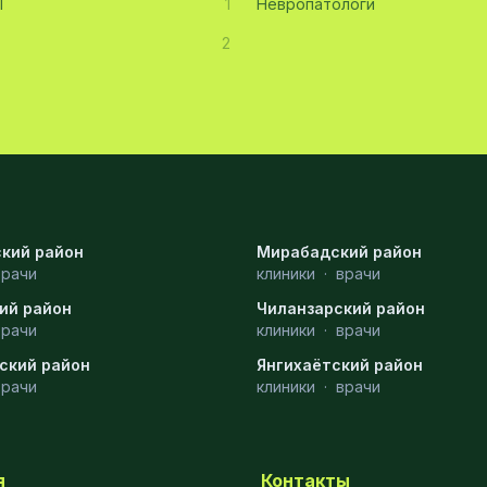
Т
1
Невропатологи
2
кий район
Мирабадский район
врачи
клиники
·
врачи
ий район
Чиланзарский район
врачи
клиники
·
врачи
ский район
Янгихаётский район
врачи
клиники
·
врачи
я
Контакты