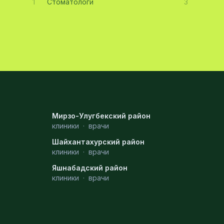
1
Стоматологи
3
Мирзо-Улугбекский район
клиники
·
врачи
Шайхантахурский район
клиники
·
врачи
Яшнабадский район
клиники
·
врачи