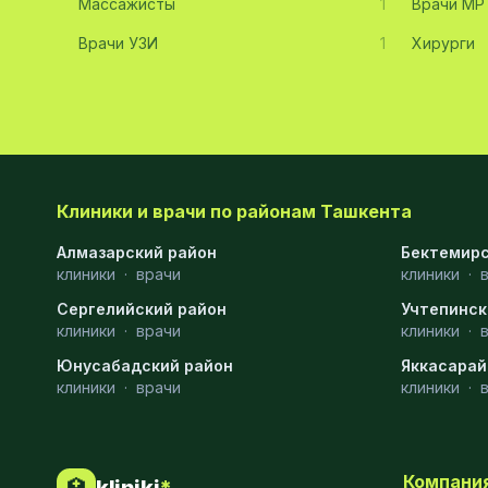
Массажисты
1
Врачи МР
Хирургия
11
Врачи УЗИ
1
Хирурги
Диагностика
10
Андрология
9
Стоматология
9
Рентгенология
9
Клиники и врачи по районам Ташкента
Физиотерапия
8
Алмазарский район
Бектемирс
клиники
·
врачи
клиники
·
МРТ
6
Сергелийский район
Учтепинск
клиники
Ортопедия
·
врачи
5
клиники
·
Юнусабадский район
Яккасарай
Пластическая хирургия
5
клиники
·
врачи
клиники
·
Эндоскопия
5
Косметология
4
Компани
🏥