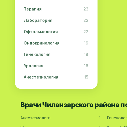
Терапия
23
Лаборатория
22
Офтальмология
22
Эндокринология
19
Гинекология
18
Урология
16
Анестезиология
15
Дерматология
15
Педиатрия
15
Врачи Чиланзарского района 
Акушерство
13
Анестезиологи
1
Гинеколо
Гастроэнтерология
13