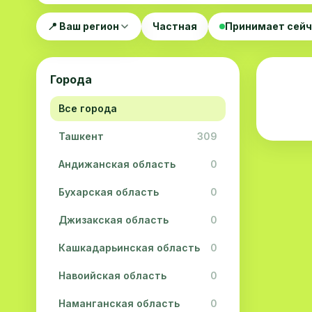
📍 Ваш регион
Частная
Принимает сей
Города
Все города
Ташкент
309
Андижанская область
0
Бухарская область
0
Джизакская область
0
Кашкадарьинская область
0
Навоийская область
0
Наманганская область
0