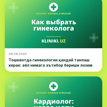
08.08.2026
Тошкентда гинекологни қандай танлаш
керак: аёл нимага эътибор бериши лозим