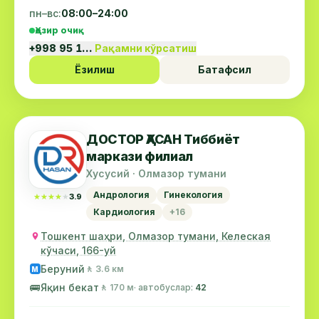
пн–вс:
08:00–24:00
Ҳозир очиқ
+998 95 1…
Рақамни кўрсатиш
Ёзилиш
Батафсил
ДОСТОР ҲАСАН Тиббиёт
маркази филиал
Хусусий · Олмазор тумани
Андрология
Гинекология
★★★★★
★★★★★
3.9
Кардиология
+16
Тошкент шаҳри, Олмазор тумани, Келеская
кўчаси, 166-уй
Беруний
🚶 3.6 км
М
🚌
Яқин бекат
🚶 170 м
· автобуслар:
42