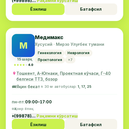
(+99898)…
Рақамни кўрсатиш
Ёзилиш
Батафсил
Медимакс
М
Хусусий · Мирзо Улуғбек тумани
Гинекология
Неврология
15 шарҳ
Проктология
+7
★★★★★
★★★★★
4.0
Тошкент, А-Югнаки, Проектная кўчаси, Г-40
белгиси ТТЗ, бозор
🚌
Яқин бекат
🚶 30 м
· автобуслар:
1, 17, 25
пн–пт:
09:00–17:00
Ҳозир ёпиқ
+(99878)…
Рақамни кўрсатиш
Ёзилиш
Батафсил