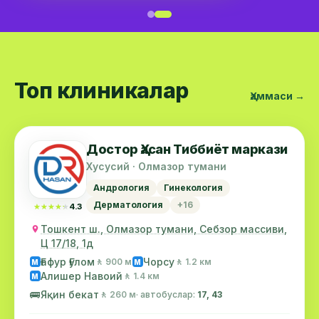
Топ клиникалар
Ҳаммаси →
Достор Ҳасан Тиббиёт маркази
Хусусий · Олмазор тумани
Андрология
Гинекология
Дерматология
+16
★★★★★
★★★★★
4.3
Тошкент ш., Олмазор тумани, Себзор массиви,
Ц 17/18, 1д
Ғафур Ғулом
Чорсу
🚶 900 м
🚶 1.2 км
М
М
Алишер Навоий
🚶 1.4 км
М
🚌
Яқин бекат
🚶 260 м
· автобуслар:
17, 43