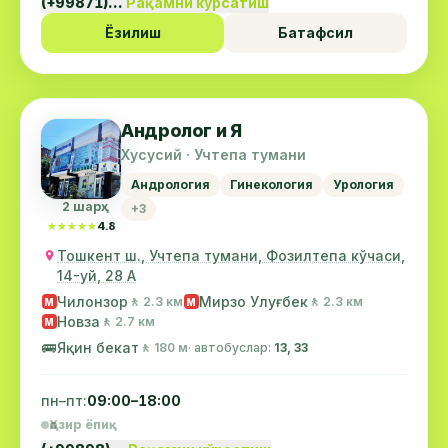
(+99871)…
Рақамни кўрсатиш
Ёзилиш
Батафсил
Андролог и Я
Хусусий · Учтепа тумани
Андрология
Гинекология
Урология
2 шарҳ
+3
★★★★★
★★★★★
4.8
Тошкент ш., Учтепа тумани, Фозилтепа кўчаси,
14-уй, 28 А
Чилонзор
Мирзо Улуғбек
🚶 2.3 км
🚶 2.3 км
М
М
Новза
🚶 2.7 км
М
🚌
Яқин бекат
🚶 180 м
· автобуслар:
13, 33
пн–пт:
09:00–18:00
Ҳозир ёпиқ