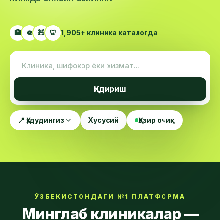
🏥
👁️
🧸
🦷
1,905+ клиника каталогда
Қидириш
📍 Ҳудудингиз
Хусусий
Ҳозир очиқ
ЎЗБЕКИСТОНДАГИ №1 ПЛАТФОРМА
Минглаб клиникалар —