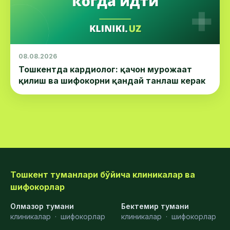
08.08.2026
Тошкентда кардиолог: қачон мурожаат
қилиш ва шифокорни қандай танлаш керак
Тошкент туманлари бўйича клиникалар ва
шифокорлар
Олмазор тумани
Бектемир тумани
клиникалар
·
шифокорлар
клиникалар
·
шифокорлар