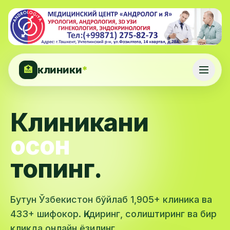
клиники
*
🏥
Клиникани
осон
топинг.
Бутун Ўзбекистон бўйлаб 1,905+ клиника ва
433+ шифокор. Қидиринг, солиштиринг ва бир
кликда онлайн ёзилинг.