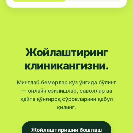
Жойлаштиринг
клиникангизни.
Минглаб беморлар кўз ўнгида бўлинг
— онлайн ёзилишлар, саволлар ва
қайта қўнғироқ сўровларини қабул
қилинг.
Жойлаштиришни бошлаш