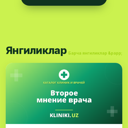
Янгиликлар
Барча янгиликлар &рарр;