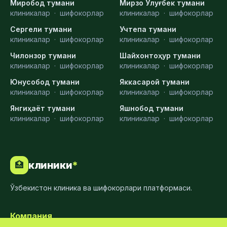
Миробод тумани
Мирзо Улуғбек тумани
клиникалар
·
шифокорлар
клиникалар
·
шифокорлар
Сергели тумани
Учтепа тумани
клиникалар
·
шифокорлар
клиникалар
·
шифокорлар
Чилонзор тумани
Шайхонтоҳур тумани
клиникалар
·
шифокорлар
клиникалар
·
шифокорлар
Юнусобод тумани
Яккасарой тумани
клиникалар
·
шифокорлар
клиникалар
·
шифокорлар
Янгиҳаёт тумани
Яшнобод тумани
клиникалар
·
шифокорлар
клиникалар
·
шифокорлар
клиники
*
🏥
Ўзбекистон клиника ва шифокорлари платформаси.
Компания