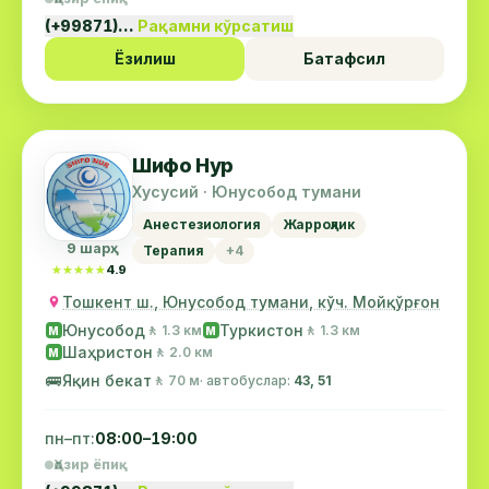
(+99871)…
Рақамни кўрсатиш
Ёзилиш
Батафсил
Шифо Нур
Хусусий · Юнусобод тумани
Анестезиология
Жарроҳлик
9 шарҳ
Терапия
+4
★★★★★
★★★★★
4.9
Тошкент ш., Юнусобод тумани, кўч. Мойқўрғон
Юнусобод
Туркистон
🚶 1.3 км
🚶 1.3 км
М
М
Шаҳристон
🚶 2.0 км
М
🚌
Яқин бекат
🚶 70 м
· автобуслар:
43, 51
пн–пт:
08:00–19:00
Ҳозир ёпиқ