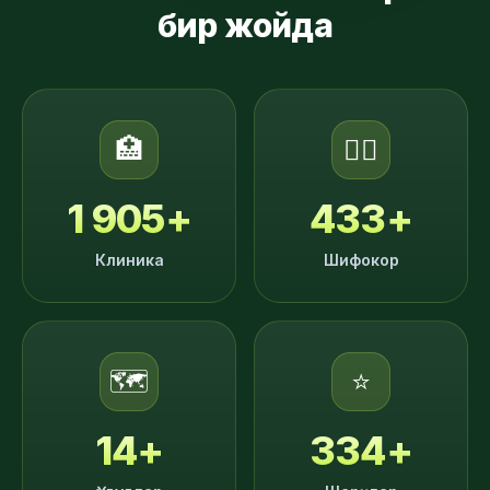
бир жойда
🏥
👨‍⚕️
1 905
+
433
+
Клиника
Шифокор
🗺️
⭐
14
+
334
+