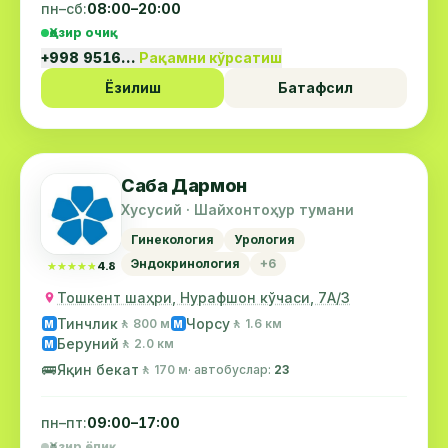
пн–сб:
08:00–20:00
Ҳозир очиқ
+998 9516…
Рақамни кўрсатиш
Ёзилиш
Батафсил
Саба Дармон
Хусусий · Шайхонтоҳур тумани
Гинекология
Урология
Эндокринология
+6
★★★★★
★★★★★
4.8
Тошкент шаҳри, Нурафшон кўчаси, 7А/3
Тинчлик
Чорсу
🚶 800 м
🚶 1.6 км
М
М
Беруний
🚶 2.0 км
М
🚌
Яқин бекат
🚶 170 м
· автобуслар:
23
пн–пт:
09:00–17:00
Ҳозир ёпиқ