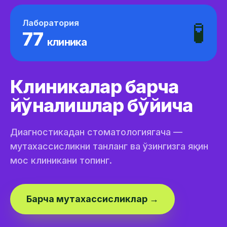
Лаборатория
🧪
77
клиника
Клиникалар барча
йўналишлар бўйича
Диагностикадан стоматологиягача —
мутахассисликни танланг ва ўзингизга яқин
мос клиникани топинг.
Барча мутахассисликлар →