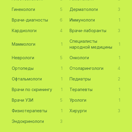
Гинекологи
5
Дерматологи
3
Врачи-диагносты
6
Иммунологи
1
Кардиологи
4
Врачи-лаборанты
3
Специалисты
Маммологи
1
1
народной медицины
Неврологи
5
Онкологи
1
Ортопеды
1
Отоларингологи
4
Офтальмологи
1
Педиатры
2
Врачи по скринингу
1
Терапевты
1
Врачи УЗИ
5
Урологи
1
Физиотерапевты
1
Хирурги
3
Эндокринологи
3