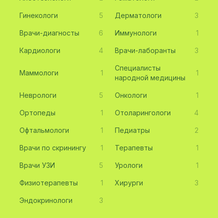
Гинекологи
5
Дерматологи
3
Врачи-диагносты
6
Иммунологи
1
Кардиологи
4
Врачи-лаборанты
3
Специалисты
Маммологи
1
1
народной медицины
Неврологи
5
Онкологи
1
Ортопеды
1
Отоларингологи
4
Офтальмологи
1
Педиатры
2
Врачи по скринингу
1
Терапевты
1
Врачи УЗИ
5
Урологи
1
Физиотерапевты
1
Хирурги
3
Эндокринологи
3