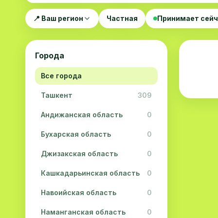
📍 Ваш регион
Частная
Принимает сей
Города
Все города
Ташкент
309
Андижанская область
0
Бухарская область
0
Джизакская область
0
Кашкадарьинская область
0
Навоийская область
0
Наманганская область
0