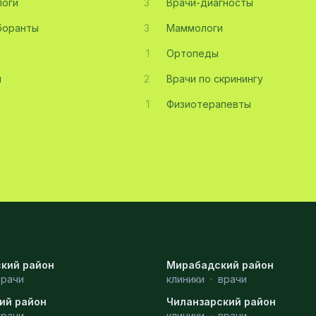
оги
3
Врачи-диагносты
боранты
3
Маммологи
1
Ортопеды
ы
2
Врачи по скринингу
1
Физиотерапевты
кий район
Мирабадский район
врачи
клиники
·
врачи
ий район
Чиланзарский район
врачи
клиники
·
врачи