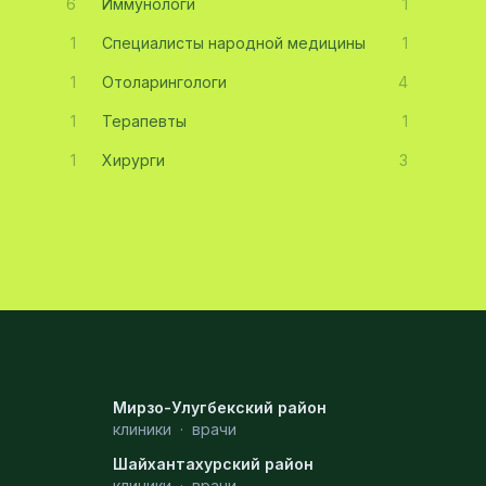
6
Иммунологи
1
1
Специалисты народной медицины
1
1
Отоларингологи
4
1
Терапевты
1
1
Хирурги
3
Мирзо-Улугбекский район
клиники
·
врачи
Шайхантахурский район
клиники
·
врачи