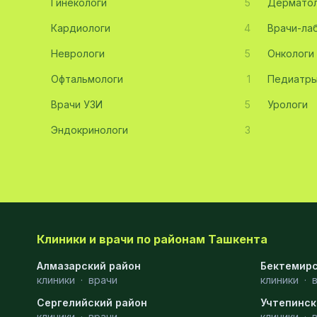
Гинекологи
5
Дерматол
Хирургия
11
Кардиологи
4
Врачи-ла
Диагностика
10
Неврологи
5
Онкологи
Андрология
9
Офтальмологи
1
Педиатр
Стоматология
9
Врачи УЗИ
5
Урологи
Эндокринологи
Рентгенология
9
3
Физиотерапия
8
МРТ
6
Ортопедия
5
Клиники и врачи по районам Ташкента
Пластическая хирургия
5
Алмазарский район
Бектемирс
Эндоскопия
5
клиники
·
врачи
клиники
·
Косметология
4
Сергелийский район
Учтепинск
клиники
·
врачи
клиники
·