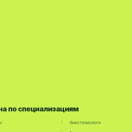
на по специализациям
и
1
Анестезиологи