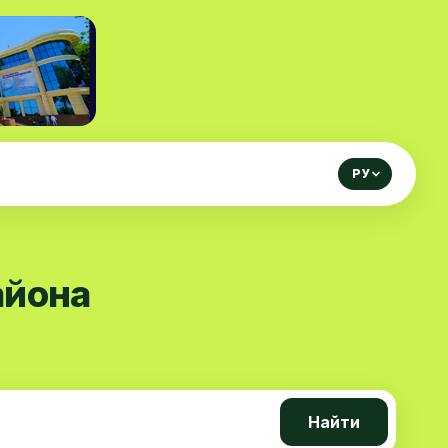
РУ
айона
Найти