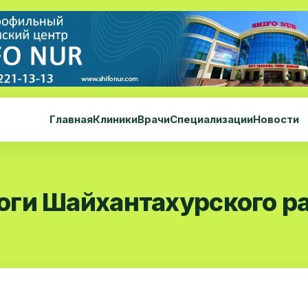
Главная
Клиники
Врачи
Специализации
Новости
ги Шайхантахурского р