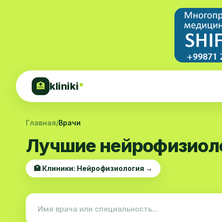
kliniki
*
🏥
Главная
/
Врачи
Лучшие нейрофизиоло
🏥 Клиники: Нейрофизиология →