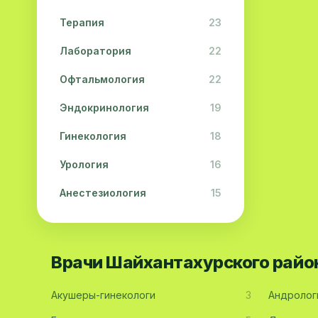
Терапия
23
Лаборатория
22
Офтальмология
22
Эндокринология
19
Гинекология
18
Урология
16
Анестезиология
15
Дерматология
15
Педиатрия
15
Врачи Шайхантахурского райо
Акушерство
13
Акушеры-гинекологи
3
Андролог
Гастроэнтерология
13