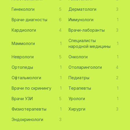
Гинекологи
5
Дерматологи
3
Врачи-диагносты
6
Иммунологи
1
Кардиологи
4
Врачи-лаборанты
3
Специалисты
Маммологи
1
1
народной медицины
Неврологи
5
Онкологи
1
Ортопеды
1
Отоларингологи
4
Офтальмологи
1
Педиатры
2
Врачи по скринингу
1
Терапевты
1
Врачи УЗИ
5
Урологи
1
Физиотерапевты
1
Хирурги
3
Эндокринологи
3