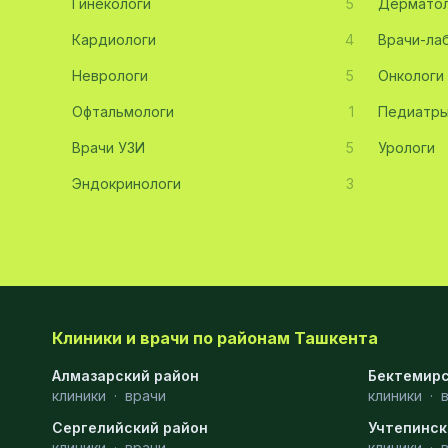
Гинекологи
5
Дерматол
Хирургия
11
Кардиологи
4
Врачи-ла
Диагностика
10
Неврологи
5
Онкологи
Андрология
9
Офтальмологи
1
Педиатр
Стоматология
9
Врачи УЗИ
5
Урологи
Эндокринологи
Рентгенология
9
3
Физиотерапия
8
МРТ
6
Ортопедия
5
Клиники и врачи по районам Ташкента
Пластическая хирургия
5
Алмазарский район
Бектемирс
Эндоскопия
5
клиники
·
врачи
клиники
·
Косметология
4
Сергелийский район
Учтепинск
клиники
·
врачи
клиники
·