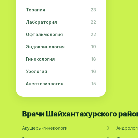
Терапия
23
Лаборатория
22
Офтальмология
22
Эндокринология
19
Гинекология
18
Урология
16
Анестезиология
15
Дерматология
15
Педиатрия
15
Врачи Шайхантахурского райо
Акушерство
13
Акушеры-гинекологи
3
Андролог
Гастроэнтерология
13