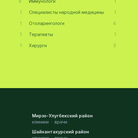
6
Иммунологи
1
1
Специалисты народной медицины
1
1
Отоларингологи
4
1
Терапевты
1
1
Хирурги
3
Мирзо-Улугбекский район
клиники
·
врачи
Шайхантахурский район
клиники
·
врачи