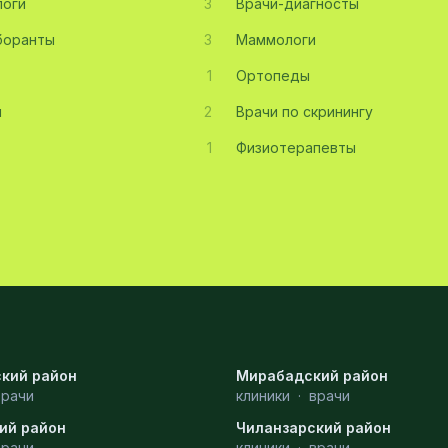
оги
3
Врачи-диагносты
боранты
3
Маммологи
1
Ортопеды
ы
2
Врачи по скринингу
1
Физиотерапевты
кий район
Мирабадский район
врачи
клиники
·
врачи
ий район
Чиланзарский район
врачи
клиники
·
врачи