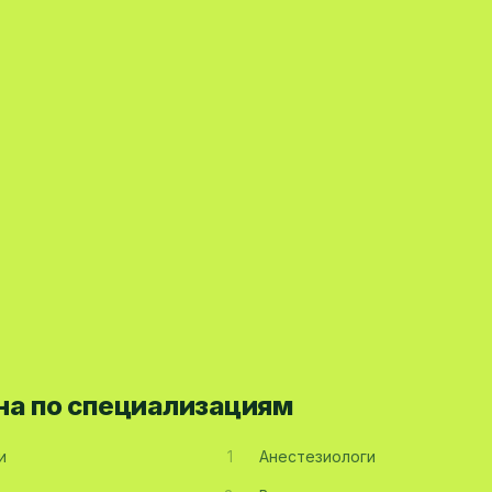
на по специализациям
и
1
Анестезиологи