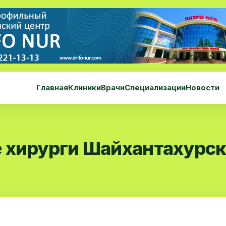
Главная
Клиники
Врачи
Специализации
Новости
 хирурги Шайхантахурск