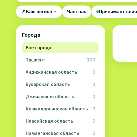
📍 Ваш регион
Частная
Принимает сей
Города
Все города
Ташкент
309
Андижанская область
0
Бухарская область
0
Джизакская область
0
Кашкадарьинская область
0
Навоийская область
0
Наманганская область
0