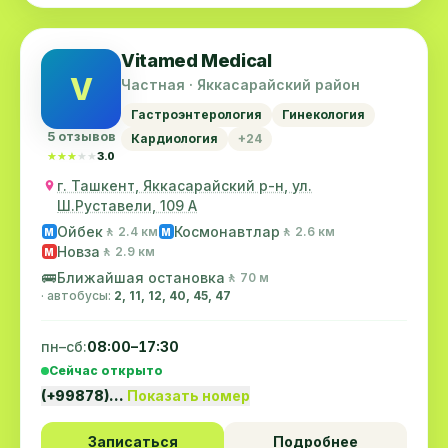
Vitamed Medical
V
Частная · Яккасарайский район
Гастроэнтерология
Гинекология
5 отзывов
Кардиология
+24
★★★★★
★★★★★
3.0
г. Ташкент, Яккасарайский р-н, ул.
Ш.Руставели, 109 А
Ойбек
Космонавтлар
🚶 2.4 км
🚶 2.6 км
M
M
Новза
🚶 2.9 км
M
🚌
Ближайшая остановка
🚶 70 м
· автобусы:
2, 11, 12, 40, 45, 47
пн–сб:
08:00–17:30
Сейчас открыто
(+99878)…
Показать номер
Записаться
Подробнее