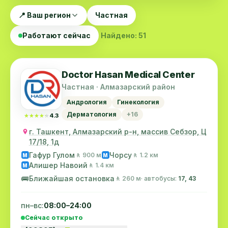
📍 Ваш регион
Частная
Работают сейчас
Найдено: 51
Doctor Hasan Medical Center
Частная · Алмазарский район
Андрология
Гинекология
Дерматология
+16
★★★★★
★★★★★
4.3
г. Ташкент, Алмазарский р-н, массив Себзор, Ц
17/18, 1д
Гафур Гулом
Чорсу
🚶 900 м
🚶 1.2 км
M
M
Алишер Навоий
🚶 1.4 км
M
🚌
Ближайшая остановка
🚶 260 м
· автобусы:
17, 43
пн–вс:
08:00–24:00
Сейчас открыто