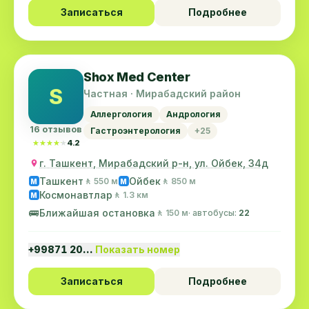
Записаться
Подробнее
Shox Med Center
S
Частная · Мирабадский район
Аллергология
Андрология
16 отзывов
Гастроэнтерология
+25
★★★★★
★★★★★
4.2
г. Ташкент, Мирабадский р-н, ул. Ойбек, 34д
Ташкент
Ойбек
🚶 550 м
🚶 850 м
M
M
Космонавтлар
🚶 1.3 км
M
🚌
Ближайшая остановка
🚶 150 м
· автобусы:
22
+99871 20…
Показать номер
Записаться
Подробнее