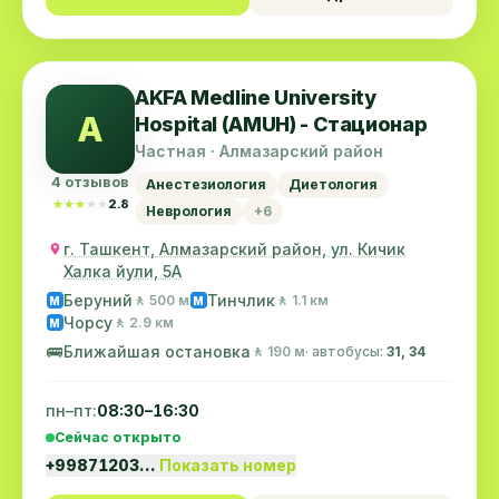
AKFA Medline University
A
Hospital (AMUH) - Стационар
Частная · Алмазарский район
4 отзывов
Анестезиология
Диетология
★★★★★
★★★★★
2.8
Неврология
+6
г. Ташкент, Алмазарский район, ул. Кичик
Халка йули, 5А
Беруний
Тинчлик
🚶 500 м
🚶 1.1 км
M
M
Чорсу
🚶 2.9 км
M
🚌
Ближайшая остановка
🚶 190 м
· автобусы:
31, 34
пн–пт:
08:30–16:30
Сейчас открыто
+99871203…
Показать номер