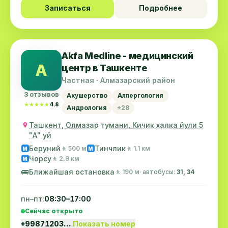
Записаться
Подробнее
Akfa Medline - медицинский
A
центр в Ташкенте
Частная · Алмазарский район
3 отзывов
Акушерство
Аллергология
★★★★★
★★★★★
4.8
Андрология
+28
Ташкент, Олмазар тумани, Кичик халка йули 5
"А" уй
Беруний
Тинчлик
🚶 500 м
🚶 1.1 км
M
M
Чорсу
🚶 2.9 км
M
🚌
Ближайшая остановка
🚶 190 м
· автобусы:
31, 34
пн–пт:
08:30–17:00
Сейчас открыто
+99871203…
Показать номер