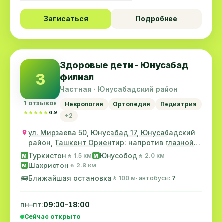
Записаться
Подробнее
Здоровые дети - Юнусабад
З
филиал
Частная · Юнусабадский район
1 отзывов
Неврология
Ортопедия
Педиатрия
★★★★★
★★★★★
4.9
+2
ул. Мирзаева 50, Юнусабад 17, Юнусабадский
район, Ташкент Ориентир: напротив глазной
клини...
Туркистон
Юнусобод
🚶 1.5 км
🚶 2.0 км
M
M
Шахристон
🚶 2.8 км
M
🚌
Ближайшая остановка
🚶 100 м
· автобусы:
7
пн–пт:
09:00–18:00
Сейчас открыто