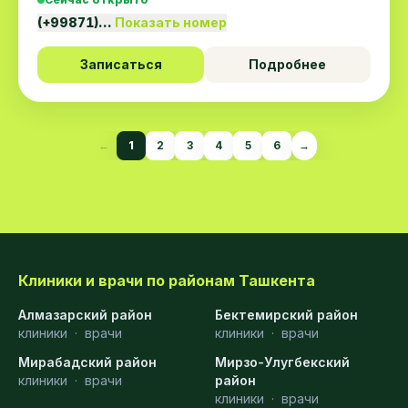
(+99871)…
Показать номер
Записаться
Подробнее
←
1
2
3
4
5
6
→
Клиники и врачи по районам Ташкента
Алмазарский район
Бектемирский район
клиники
·
врачи
клиники
·
врачи
Мирабадский район
Мирзо-Улугбекский
клиники
·
врачи
район
клиники
·
врачи