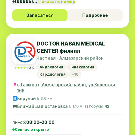
+(99895)…
Показать номер
Записаться
Подробнее
DOCTOR HASAN MEDICAL
CENTER филиал
Частная · Алмазарский район
Андрология
Гинекология
★★★★★
★★★★★
3.9
Кардиология
+16
г.Ташкент, Алмазарский район, ул.Келеская
166
Беруний
🚶 3.6 км
M
🚌
Ближайшая остановка
🚶 170 м
· автобусы:
42
пн–сб:
08:00–20:00
Сейчас открыто