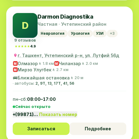
Darmon Diagnostika
D
Частная · Учтепинский район
Неврология
Урология
УЗИ
+3
9 отзывов
★★★★★
★★★★★
4.9
г. Ташкент, Учтепинский р-н, ул. Лутфий 56д
Олмазор
Чиланзар
🚶 1.8 км
🚶 2.0 км
M
M
Мирзо Улугбек
🚶 2.7 км
M
🚌
Ближайшая остановка
🚶 20 м
· автобусы:
2, 9Т, 13, 17T, 41, 56
пн–сб:
08:00–17:00
Сейчас открыто
+(99871)…
Показать номер
Записаться
Подробнее