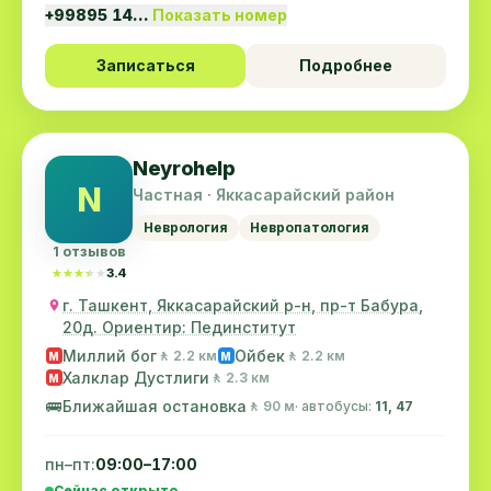
+99895 14…
Показать номер
Записаться
Подробнее
Neyrohelp
N
Частная · Яккасарайский район
Неврология
Невропатология
1 отзывов
★★★★★
★★★★★
3.4
г. Ташкент, Яккасарайский р-н, пр-т Бабура,
20д. Ориентир: Пединститут
Миллий бог
Ойбек
🚶 2.2 км
🚶 2.2 км
M
M
Халклар Дустлиги
🚶 2.3 км
M
🚌
Ближайшая остановка
🚶 90 м
· автобусы:
11, 47
пн–пт:
09:00–17:00
Сейчас открыто