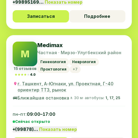
+99895169…
Показать номер
Записаться
Подробнее
Medimax
M
Частная · Мирзо-Улугбекский район
Гинекология
Неврология
15 отзывов
Проктология
+7
★★★★★
★★★★★
4.0
г. Ташкент, А-Югнаки, ул. Проектная, Г-40
ориентир ТТЗ, рынок
🚌
Ближайшая остановка
🚶 30 м
· автобусы:
1, 17, 25
пн–пт:
09:00–17:00
Сейчас открыто
+(99878)…
Показать номер