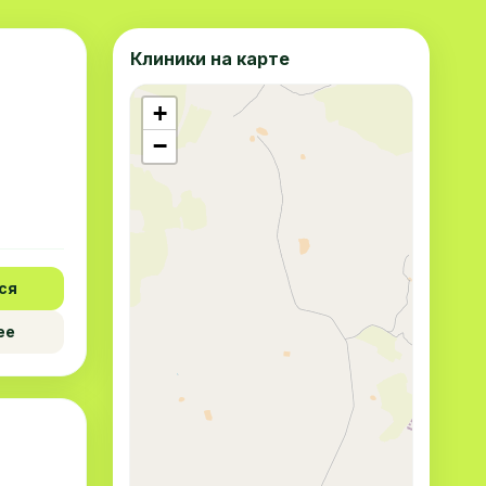
Клиники на карте
+
−
ся
ее