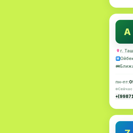
Акушерство
19
Ортопедия
19
A
Массаж
18
Репродуктология
16
г. Та
ЭКГ
16
Ойбе
M
🚌
Ближ
Гастроэнтерология
13
Андрология
12
пн–пт:
0
Сейчас
Стационар
11
+(9987
Аллергология
10
Психология
9
МРТ
9