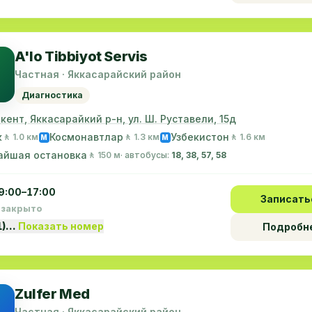
A'lo Tibbiyot Servis
Частная · Яккасарайский район
Диагностика
шкент, Яккасарайкий р-н, ул. Ш. Руставели, 15д
к
Космонавтлар
Узбекистон
🚶 1.0 км
🚶 1.3 км
🚶 1.6 км
M
M
айшая остановка
🚶 150 м
· автобусы:
18, 38, 57, 58
9:00–17:00
Записать
 закрыто
1)…
Показать номер
Подробн
Zulfer Med
Частная · Яккасарайский район