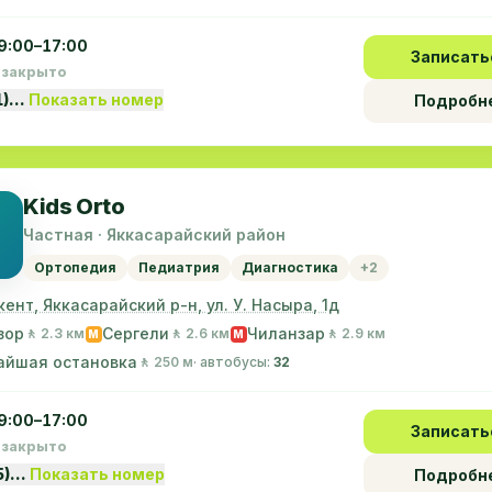
9:00–17:00
Записать
 закрыто
1)…
Показать номер
Подробн
Kids Orto
Частная · Яккасарайский район
Ортопедия
Педиатрия
Диагностика
+2
кент, Яккасарайский р-н, ул. У. Насыра, 1д
зор
Сергели
Чиланзар
🚶 2.3 км
🚶 2.6 км
🚶 2.9 км
M
M
айшая остановка
🚶 250 м
· автобусы:
32
9:00–17:00
Записать
 закрыто
5)…
Показать номер
Подробн