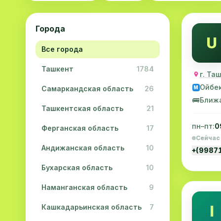
Города
U
Все города
Ташкент
1784
г. Та
Ойбе
Самаркандская область
26
M
🚌
Ближ
Ташкентская область
21
пн–пт:
0
Ферганская область
17
Сейчас
Андижанская область
10
+(9987
Бухарская область
10
Наманганская область
9
I
Кашкадарьинская область
7