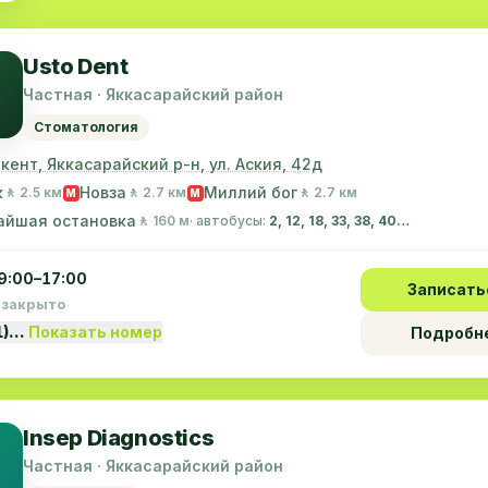
Usto Dent
Частная · Яккасарайский район
Стоматология
шкент, Яккасарайский р-н, ул. Аския, 42д
к
Новза
Миллий бог
🚶 2.5 км
🚶 2.7 км
🚶 2.7 км
M
M
айшая остановка
🚶 160 м
· автобусы:
2, 12, 18, 33, 38, 40…
9:00–17:00
Записать
 закрыто
1)…
Показать номер
Подробн
Insep Diagnostics
Частная · Яккасарайский район