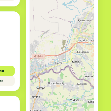
ся
ее