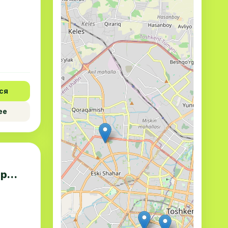
ся
ее
тр