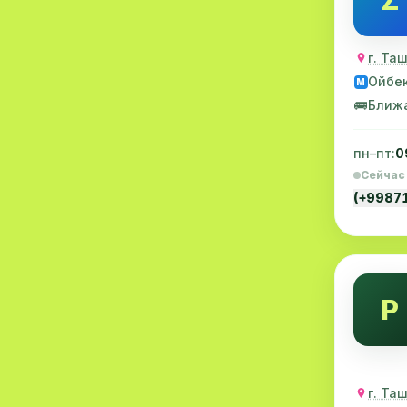
Z
Проктология
8
Пульмонология
8
Ойбе
M
Флебология
8
🚌
Ближ
Рентгенология
8
пн–пт:
0
Анестезиология
7
Сейчас
(+9987
Наркология
7
МСКТ
7
Иммунология
6
Р
Онкология
6
Пластическая хирургия
6
Психиатрия
6