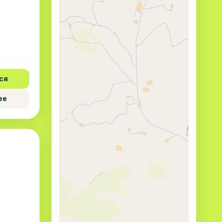
ся
ее