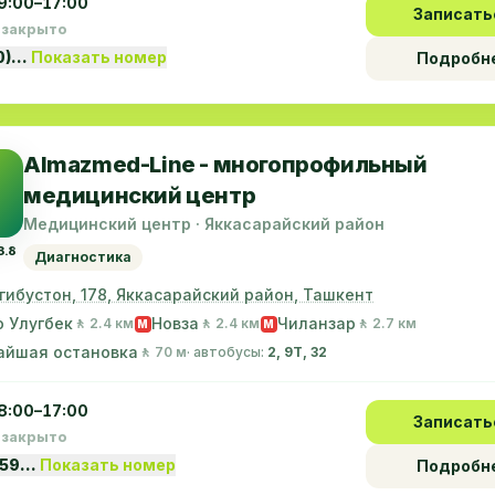
9:00–17:00
Записать
 закрыто
0)…
Показать номер
Подробн
Almazmed-Line - многопрофильный
медицинский центр
Медицинский центр · Яккасарайский район
3.8
Диагностика
огибустон, 178, Яккасарайский район, Ташкент
 Улугбек
Новза
Чиланзар
🚶 2.4 км
🚶 2.4 км
🚶 2.7 км
M
M
айшая остановка
🚶 70 м
· автобусы:
2, 9Т, 32
8:00–17:00
Записать
 закрыто
-59…
Показать номер
Подробн