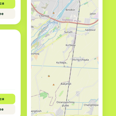
ся
ее
ся
ее