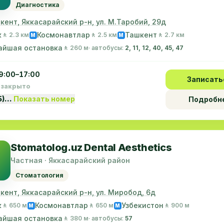
Диагностика
шкент, Яккасарайский р-н, ул. М.Таробий, 29д
к
Космонавтлар
Ташкент
🚶 2.3 км
🚶 2.5 км
🚶 2.7 км
M
M
айшая остановка
🚶 260 м
· автобусы:
2, 11, 12, 40, 45, 47
9:00–17:00
Записать
 закрыто
5)…
Показать номер
Подробн
Stomatolog.uz Dental Aesthetics
Частная · Яккасарайский район
Стоматология
шкент, Яккасарайский р-н, ул. Миробод, 6д
к
Космонавтлар
Узбекистон
🚶 650 м
🚶 650 м
🚶 900 м
M
M
айшая остановка
🚶 380 м
· автобусы:
57