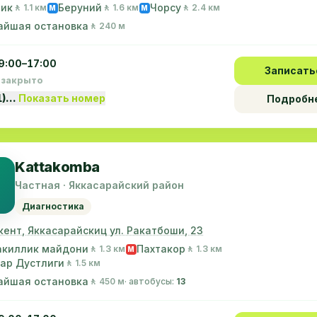
лик
Беруний
Чорсу
🚶 1.1 км
🚶 1.6 км
🚶 2.4 км
M
M
айшая остановка
🚶 240 м
9:00–17:00
Записать
 закрыто
1)…
Показать номер
Подробн
Kattakomba
Частная · Яккасарайский район
Диагностика
кент, Яккасарайскиц ул. Ракатбоши, 23
акиллик майдони
Пахтакор
🚶 1.3 км
🚶 1.3 км
M
ар Дустлиги
🚶 1.5 км
айшая остановка
🚶 450 м
· автобусы:
13