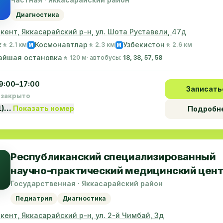
Диагностика
г. Ташкент, Яккасарайский р-н, ул. Шота Руставели, 47д
к
Космонавтлар
Узбекистон
🚶 2.1 км
🚶 2.3 км
🚶 2.6 км
M
M
айшая остановка
🚶 120 м
· автобусы:
18, 38, 57, 58
9:00–17:00
Записать
 закрыто
1)…
Показать номер
Подробн
Республиканский специализированный
научно-практический медицинский цен
педиатрии
Государственная · Яккасарайский район
Педиатрия
Диагностика
г. Ташкент, Яккасарайский р-н, ул. 2-й Чимбай, 3д