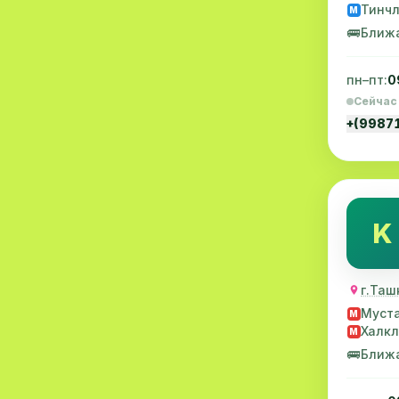
Тинч
M
Ревматология
6
🚌
Ближ
Экстренная медицинская
6
помощь
пн–пт:
0
Сейчас
Травматология
6
+(9987
Коронавирус
6
Скрининг
5
Психотерапия
5
K
Нейрохирургия
5
Детские кардиология
5
г.Таш
Муст
M
Венерология
4
Халкл
M
Маммология
4
🚌
Ближ
Нефрология
4