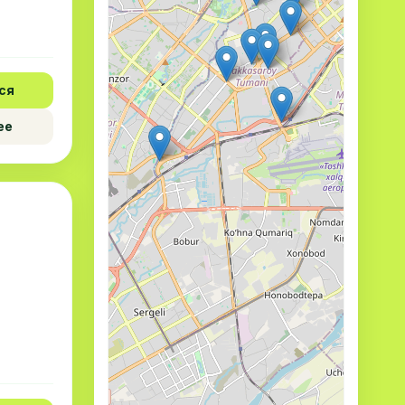
ся
ее