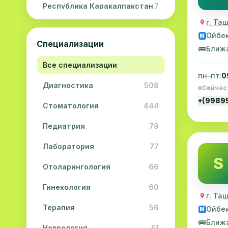
Республика Каракалпакстан
7
г. Та
Навоийская область
5
Ойбе
M
Специализации
Джизакская область
3
🚌
Ближ
Все специализации
Сурхандарьинская область
2
пн–пт:
0
Диагностика
508
Сырдарьинская область
2
Сейчас
+(9989
Стоматология
444
Хорезмская область
2
Педиатрия
79
Лаборатория
77
S
Отоларингология
66
Гинекология
60
г. Та
Терапия
56
Ойбе
M
🚌
Ближ
Неврология
51