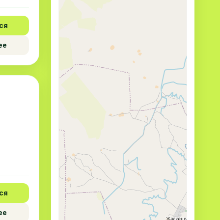
ся
ее
ся
ее