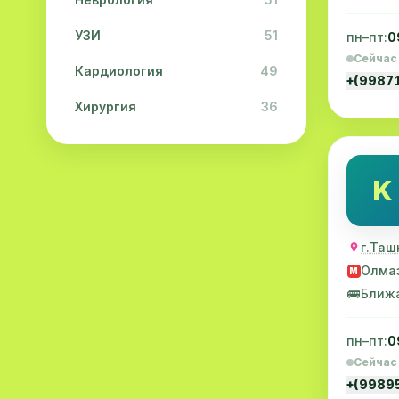
УЗИ
51
пн–пт:
0
Сейчас
Кардиология
49
+(9987
Хирургия
36
Физиотерапия
31
Косметология
28
K
Урология
28
г.Таш
Офтальмология
26
Олма
M
Дерматология
23
🚌
Ближ
Эндокринология
21
пн–пт:
0
Невропатология
21
Сейчас
+(9989
Эмбриология
20