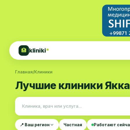
kliniki
*
🏥
Главная
/
Клиники
Лучшие клиники Якка
📍 Ваш регион
Частная
Работают сейч