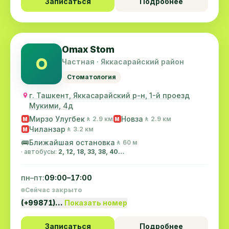
Записаться
Подробнее
Omax Stom
O
Частная · Яккасарайский район
Стоматология
г. Ташкент, Яккасарайский р-н, 1-й проезд
Мукими, 4д
Мирзо Улугбек
Новза
🚶 2.9 км
🚶 2.9 км
M
M
Чиланзар
🚶 3.2 км
M
🚌
Ближайшая остановка
🚶 60 м
· автобусы:
2, 12, 18, 33, 38, 40…
пн–пт:
09:00–17:00
Сейчас закрыто
(+99871)…
Показать номер
Записаться
Подробнее