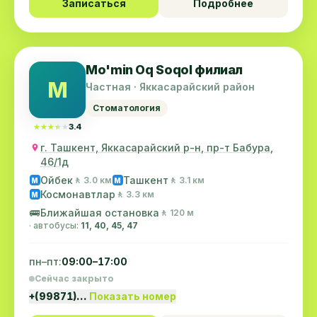
Записаться
Подробнее
Mo'min Oq Soqol филиал
M
Частная · Яккасарайский район
Стоматология
★★★★★
★★★★★
3.4
г. Ташкент, Яккасарайский р-н, пр-т Бабура,
46/1д
Ойбек
Ташкент
🚶 3.0 км
🚶 3.1 км
M
M
Космонавтлар
🚶 3.3 км
M
🚌
Ближайшая остановка
🚶 120 м
· автобусы:
11, 40, 45, 47
пн–пт:
09:00–17:00
Сейчас закрыто
+(99871)…
Показать номер