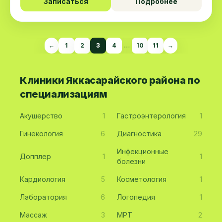
Записаться
Подробнее
←
1
2
3
4
…
10
11
→
Клиники Яккасарайского района по
специализациям
Акушерство
1
Гастроэнтерология
1
Гинекология
6
Диагностика
29
Инфекционные
Допплер
1
1
болезни
Кардиология
5
Косметология
1
Лаборатория
6
Логопедия
1
Массаж
3
МРТ
2