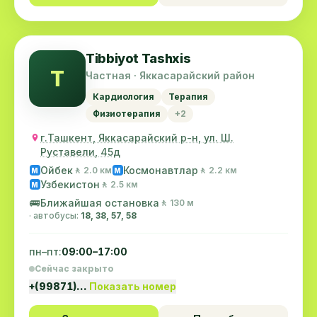
Tibbiyot Tashxis
T
Частная · Яккасарайский район
Кардиология
Терапия
Физиотерапия
+2
г.Ташкент, Яккасарайский р-н, ул. Ш.
Руставели, 45д
Ойбек
Космонавтлар
🚶 2.0 км
🚶 2.2 км
M
M
Узбекистон
🚶 2.5 км
M
🚌
Ближайшая остановка
🚶 130 м
· автобусы:
18, 38, 57, 58
пн–пт:
09:00–17:00
Сейчас закрыто
+(99871)…
Показать номер