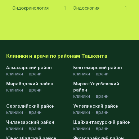
Эндокринология
1
Эндоскопия
1
Клиники и врачи по районам Ташкента
Алмазарский район
Бектемирский район
клиники
·
врачи
клиники
·
врачи
Мирабадский район
Мирзо-Улугбекский
клиники
·
врачи
район
клиники
·
врачи
Сергелийский район
Учтепинский район
клиники
·
врачи
клиники
·
врачи
Чиланзарский район
Шайхантахурский район
клиники
·
врачи
клиники
·
врачи
Юнусабадский район
Яккасарайский район