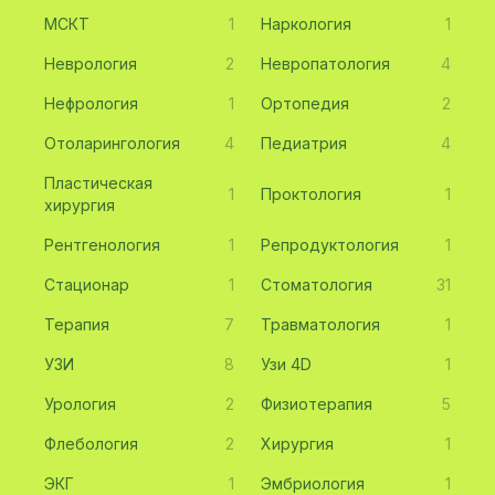
МСКТ
1
Наркология
1
Неврология
2
Невропатология
4
Нефрология
1
Ортопедия
2
Отоларингология
4
Педиатрия
4
Пластическая
1
Проктология
1
хирургия
Рентгенология
1
Репродуктология
1
Стационар
1
Стоматология
31
Терапия
7
Травматология
1
УЗИ
8
Узи 4D
1
Урология
2
Физиотерапия
5
Флебология
2
Хирургия
1
ЭКГ
1
Эмбриология
1