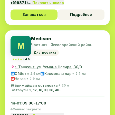
+(99871)…
Показать номер
Записаться
Подробнее
Medison
M
Частная · Яккасарайский район
Диагностика
★★★★★
★★★★★
4.0
г. Ташкент, ул. Усмана Носира, 30/9
Ойбек
Космонавтлар
🚶 2.5 км
🚶 2.7 км
M
M
Новза
🚶 2.9 км
M
🚌
Ближайшая остановка
🚶 20 м
· автобусы:
2, 12, 18, 33, 38, 40…
пн–пт:
09:00–17:00
Сейчас закрыто