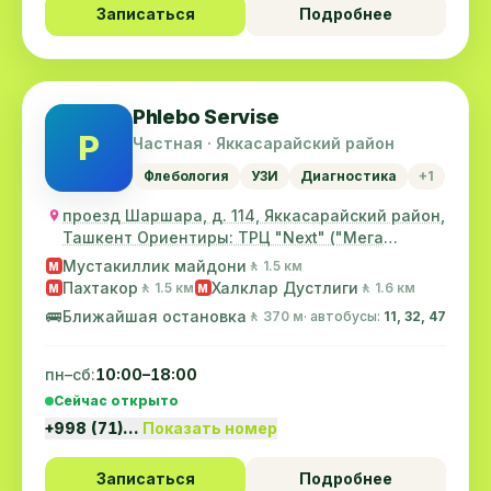
Записаться
Подробнее
Phlebo Servisе
P
Частная · Яккасарайский район
Флебология
УЗИ
Диагностика
+1
проезд Шаршара, д. 114, Яккасарайский район,
Ташкент Ориентиры: ТРЦ "Next" ("Мега
трейд",...
Мустакиллик майдони
🚶 1.5 км
M
Пахтакор
Халклар Дустлиги
🚶 1.5 км
🚶 1.6 км
M
M
🚌
Ближайшая остановка
🚶 370 м
· автобусы:
11, 32, 47
пн–сб:
10:00–18:00
Сейчас открыто
+998 (71)…
Показать номер
Записаться
Подробнее