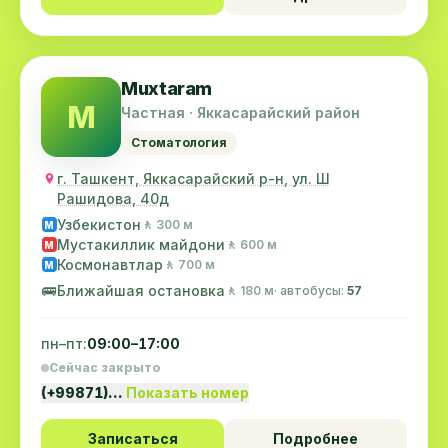
Muxtaram
M
Частная · Яккасарайский район
Стоматология
г. Ташкент, Яккасарайский р-н, ул. Ш
Рашидова, 40д
Узбекистон
🚶 300 м
M
Мустакиллик майдони
🚶 600 м
M
Космонавтлар
🚶 700 м
M
🚌
Ближайшая остановка
🚶 180 м
· автобусы:
57
пн–пт:
09:00–17:00
Сейчас закрыто
(+99871)…
Показать номер
Записаться
Подробнее