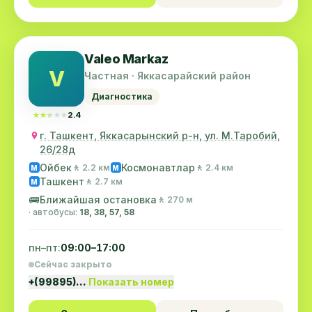
Valeo Markaz
V
Частная · Яккасарайский район
Диагностика
★★★★★
★★★★★
2.4
г. Ташкент, Яккасарынский р-н, ул. М.Таробий,
26/28д
Ойбек
Космонавтлар
🚶 2.2 км
🚶 2.4 км
M
M
Ташкент
🚶 2.7 км
M
🚌
Ближайшая остановка
🚶 270 м
· автобусы:
18, 38, 57, 58
пн–пт:
09:00–17:00
Сейчас закрыто
+(99895)…
Показать номер