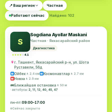
📍 Ваш регион
Частная
Работают сейчас
Найдено: 102
Sogdiana Ayollar Maskani
S
Частная · Яккасарайский район
Диагностика
★★★★★
★★★★★
4.1
г. Ташкент, Яккасарайский р-н, ул. Шота
Руставели, 56д
Ойбек
Космонавтлар
🚶 2.4 км
🚶 2.7 км
M
M
Новза
🚶 2.9 км
M
🚌
Ближайшая остановка
🚶 50 м
· автобусы:
2, 11, 12, 40, 45, 47
пн–пт:
09:00–17:00
Сейчас закрыто