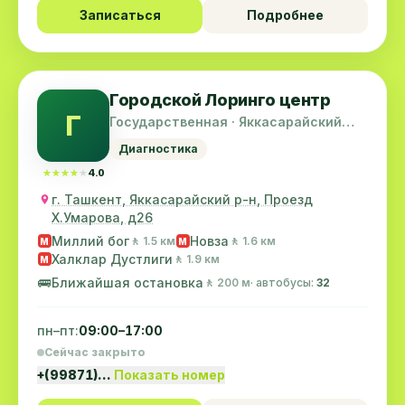
Записаться
Подробнее
Городской Лоринго центр
Г
Государственная · Яккасарайский
район
Диагностика
★★★★★
★★★★★
4.0
г. Ташкент, Яккасарайский р-н, Проезд
X.Умарова, д26
Миллий бог
Новза
🚶 1.5 км
🚶 1.6 км
M
M
Халклар Дустлиги
🚶 1.9 км
M
🚌
Ближайшая остановка
🚶 200 м
· автобусы:
32
пн–пт:
09:00–17:00
Сейчас закрыто
+(99871)…
Показать номер