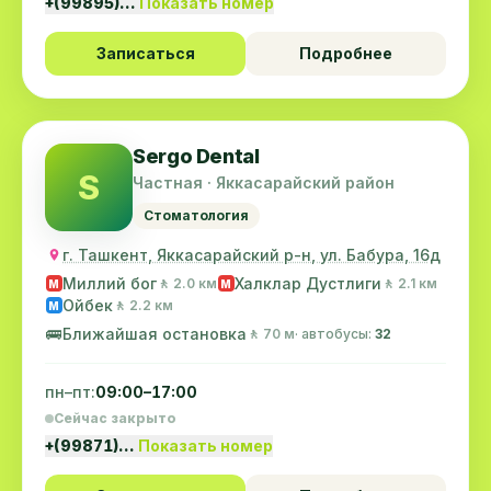
+(99895)…
Показать номер
Записаться
Подробнее
Sergo Dental
S
Частная · Яккасарайский район
Стоматология
г. Ташкент, Яккасарайский р-н, ул. Бабура, 16д
Миллий бог
Халклар Дустлиги
🚶 2.0 км
🚶 2.1 км
M
M
Ойбек
🚶 2.2 км
M
🚌
Ближайшая остановка
🚶 70 м
· автобусы:
32
пн–пт:
09:00–17:00
Сейчас закрыто
+(99871)…
Показать номер