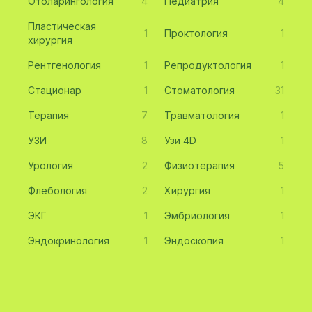
Отоларингология
4
Педиатрия
4
Пластическая
1
Проктология
1
хирургия
Рентгенология
1
Репродуктология
1
Стационар
1
Стоматология
31
Терапия
7
Травматология
1
УЗИ
8
Узи 4D
1
Урология
2
Физиотерапия
5
Флебология
2
Хирургия
1
ЭКГ
1
Эмбриология
1
Эндокринология
1
Эндоскопия
1