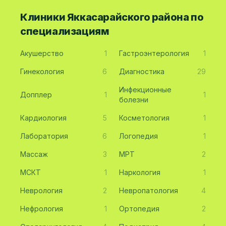
Клиники Яккасарайского района по
специализациям
Акушерство
1
Гастроэнтерология
1
Гинекология
6
Диагностика
29
Инфекционные
Допплер
1
1
болезни
Кардиология
5
Косметология
1
Лаборатория
6
Логопедия
1
Массаж
3
МРТ
2
МСКТ
1
Наркология
1
Неврология
2
Невропатология
4
Нефрология
1
Ортопедия
2