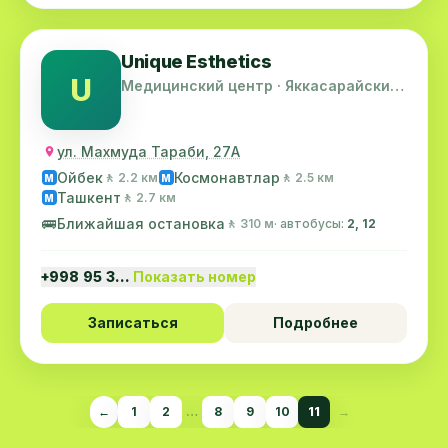
Unique Esthetics
U
Медицинский центр · Яккасарайский
район
ул. Махмуда Тараби, 27А
Ойбек
Космонавтлар
🚶 2.2 км
🚶 2.5 км
M
M
Ташкент
🚶 2.7 км
M
🚌
Ближайшая остановка
🚶 310 м
· автобусы:
2, 12
+998 95 3…
Показать номер
Записаться
Подробнее
←
1
2
…
8
9
10
11
→