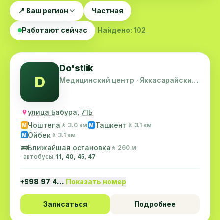
📍 Ваш регион
Частная
Работают сейчас
Найдено: 102
Do'stlik
D
Медицинский центр · Яккасарайский
район
улица Бабура, 71Б
Чоштепа
Ташкент
🚶 3.0 км
🚶 3.1 км
M
M
Ойбек
🚶 3.1 км
M
🚌
Ближайшая остановка
🚶 260 м
· автобусы:
11, 40, 45, 47
+998 97 4…
Показать номер
Записаться
Подробнее